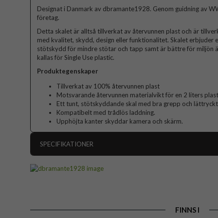
Designat i Danmark av dbramante1928. Genom guidning av WW
företag.
Detta skalet är alltså tillverkat av återvunnen plast och är till
med kvalitet, skydd, design eller funktionalitet. Skalet erbjuder 
stötskydd för mindre stötar och tapp samt är bättre för miljön ä
kallas för Single Use plastic.
Produktegenskaper
Tillverkat av 100% återvunnen plast
Motsvarande återvunnen materialvikt för en 2 liters plast
Ett tunt, stötskyddande skal med bra grepp och lättryck
Kompatibelt med trådlös laddning.
Upphöjta kanter skyddar kamera och skärm.
SPECIFIKATIONER
Artikelnummer
Passar till
Produkttyp
FINNS I
Egenskaper