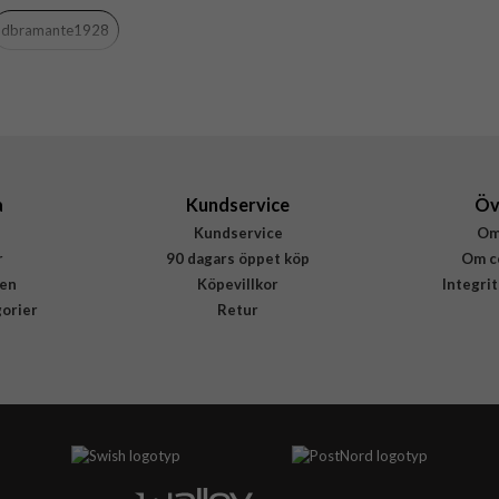
Genomskinlig
dbramante1928
Återvunnen plast
dbramante1928
GL34CL001802
5711428018021
a
Kundservice
Öv
Kundservice
Om
r
90 dagars öppet köp
Om c
en
Köpevillkor
Integri
gorier
Retur