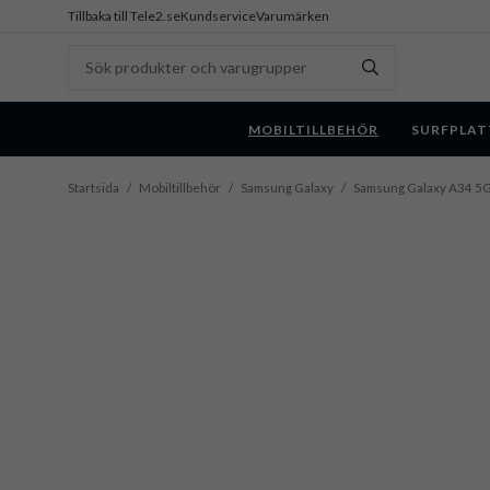
Tillbaka till Tele2.se
Kundservice
Varumärken
MOBILTILLBEHÖR
SURFPLAT
Startsida
/
Mobiltillbehör
/
Samsung Galaxy
/
Samsung Galaxy A34 5