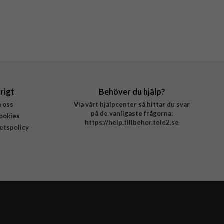
rigt
Behöver du hjälp?
 oss
Via vårt hjälpcenter så hittar du svar
på de vanligaste frågorna:
ookies
https://help.tillbehor.tele2.se
tetspolicy