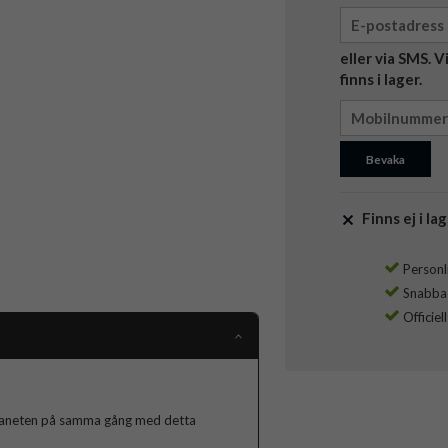
eller via SMS. 
finns i lager.
Bevaka
Finns ej i lag
Personli
Snabba l
Officiel
 planeten på samma gång med detta