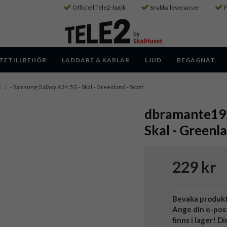
Officiell Tele2-butik
Snabba leveranser
P
TETILLBEHÖR
LADDARE & KABLAR
LJUD
BEGAGNAT
G
/
- Samsung Galaxy A34 5G - Skal - Greenland - Svart
dbramante192
Skal - Greenla
229 kr
Bevaka produk
Ange din e-pos
finns i lager! D