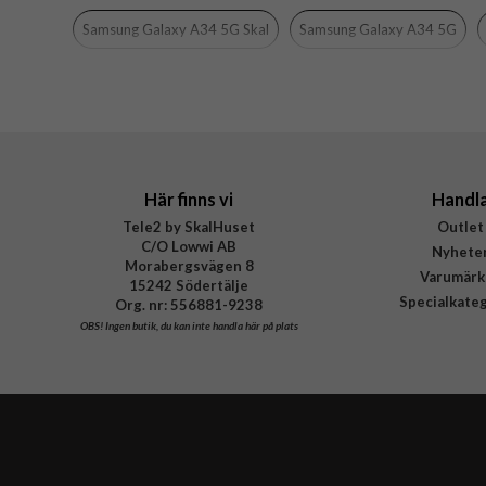
Färg
Samsung Galaxy A34 5G Skal
Samsung Galaxy A34 5G
Material
Varumärke
Tillverkarens art nr
EAN
Här finns vi
Handl
Tele2 by SkalHuset
Outlet
C/O Lowwi AB
Nyhete
Morabergsvägen 8
Varumärk
15242 Södertälje
Specialkate
Org. nr: 556881-9238
OBS!
Ingen butik, du kan inte handla här på plats