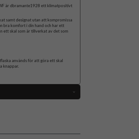
F är dbramante1928 ett klimatpositivt
verkat samt designat utan att kompromissa
en bra komfort i din hand och har ett
n ett skal som är tillverkat av det som
flaska används för att göra ett skal
ta knappar.
84447
Samsung Galaxy A34 5G
Skal
Miljövänlig