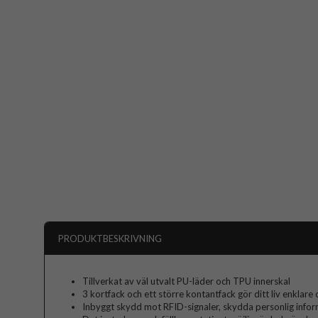
PRODUKTBESKRIVNING
Tillverkat av väl utvalt PU-läder och TPU innerskal
3 kortfack och ett större kontantfack gör ditt liv enklar
Inbyggt skydd mot RFID-signaler, skydda personlig infor