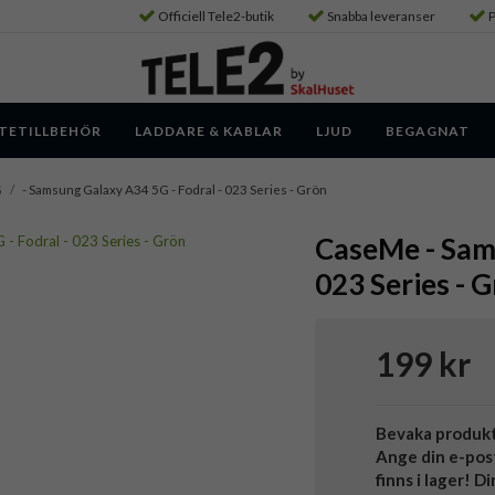
Officiell Tele2-butik
Snabba leveranser
P
TETILLBEHÖR
LADDARE & KABLAR
LJUD
BEGAGNAT
G
/
- Samsung Galaxy A34 5G - Fodral - 023 Series - Grön
CaseMe - Sams
023 Series - 
199 kr
Bevaka produk
Ange din e-pos
finns i lager! D