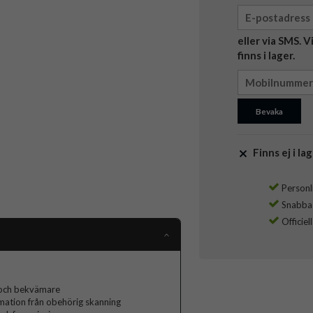
eller via SMS. 
finns i lager.
Bevaka
Finns ej i lag
Personli
Snabba l
Officiel
e och bekvämare
mation från obehörig skanning