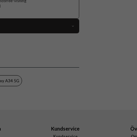
ndsfree-visning
d
87775
Samsung Galaxy A34 5G
Fodral
Kortfack, Stativfunktion
Grön
axy A34 5G
Konstläder, Mjukplast (TPU)
CaseMe
a
Kundservice
Öv
Kundservice
Om