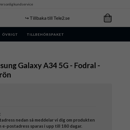
ersonlig kundservice
↪️ Tillbaka till Tele2.se
ÖVRIGT
TILLBEHÖRSPAKET
ung Galaxy A34 5G - Fodral -
Grön
t
tadress nedan så meddelar vi dig om produkten
in e-postadress sparas i upp till 180 dagar.