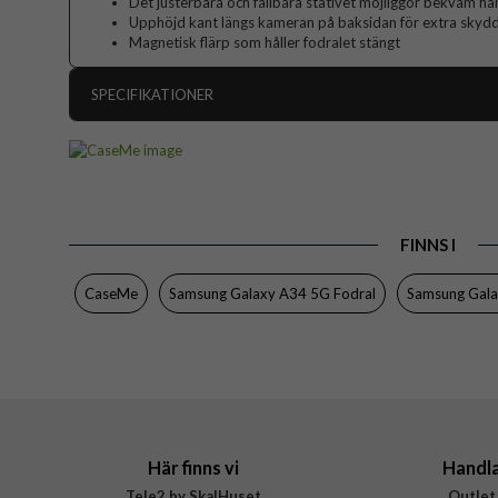
Det justerbara och fällbara stativet möjliggör bekväm ha
Upphöjd kant längs kameran på baksidan för extra skyd
Magnetisk flärp som håller fodralet stängt
SPECIFIKATIONER
Artikelnummer
Passar till
Produkttyp
FINNS I
Egenskaper
Färg
CaseMe
Samsung Galaxy A34 5G Fodral
Samsung Gal
Material
Varumärke
Här finns vi
Handl
Tele2 by SkalHuset
Outlet