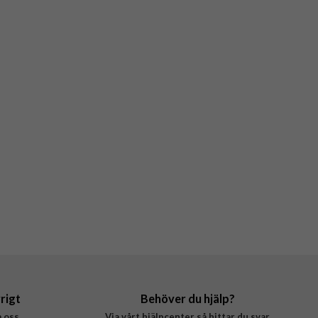
rigt
Behöver du hjälp?
 oss
Via vårt hjälpcenter så hittar du svar