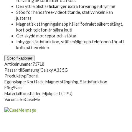
förvaring av kontanter och kort
Den yttre blixtlåsfickan ger extra förvaringsutrymme
Stöd för handsfree-videotittande, stativvinkeln kan
justeras
Magnetisk stängningsknapp håller fodralet säkert stängt,
kort och telefon är säkra inuti
Ger skydd mot repor och stötar
Inbyggd stativfunktion, ställ smidigt upp telefonen för att
kolla på t.ex video
Specifikationer
Artikelnummer
73718
Passar till
Samsung Galaxy A33 5G
Produkttyp
Fodral
Egenskaper
Kortfack, Magnetstängning, Stativfunktion
Färg
Svart
Material
Konstläder, Mjukplast (TPU)
Varumärke
CaseMe