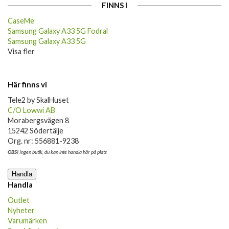
FINNS I
CaseMe
Samsung Galaxy A33 5G Fodral
Samsung Galaxy A33 5G
Visa fler
Här finns vi
Tele2 by SkalHuset
C/O Lowwi AB
Morabergsvägen 8
15242 Södertälje
Org. nr: 556881-9238
OBS!
Ingen butik, du kan inte handla här på plats
Handla
Handla
Outlet
Nyheter
Varumärken