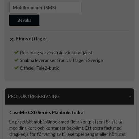
Bevaka
Finns ej i lager.
Personlig service från vår kundtjänst
Snabba leveranser från vårt lager i Sverige
Officiell Tele2-butik
PRODUKTBESKRIVNING
CaseMe C30 Series Plånboksfodral
En praktiskt mobilplånbok med flera kortplatser för att ta
med dina kort och kontanter bekvämt. Ett extra fack med
dragkedja för förvaring av till exempel pengar eller hörlurar.