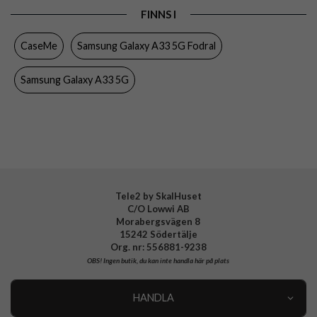
FINNS I
Egenskaper
Kortfack, Magnetstängning, Stativfunktion
CaseMe
Samsung Galaxy A33 5G Fodral
Färg
Grön
Material
Konstläder, Mjukplast (TPU)
Samsung Galaxy A33 5G
Varumärke
CaseMe
Tele2 by SkalHuset
C/O Lowwi AB
Morabergsvägen 8
15242 Södertälje
Org. nr: 556881-9238
OBS!
Ingen butik, du kan inte handla här på plats
HANDLA