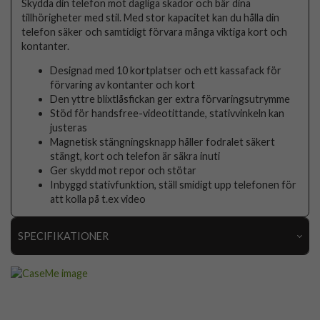
Skydda din telefon mot dagliga skador och bär dina
tillhörigheter med stil. Med stor kapacitet kan du hålla din
telefon säker och samtidigt förvara många viktiga kort och
kontanter.
Designad med 10 kortplatser och ett kassafack för
förvaring av kontanter och kort
Den yttre blixtlåsfickan ger extra förvaringsutrymme
Stöd för handsfree-videotittande, stativvinkeln kan
justeras
Magnetisk stängningsknapp håller fodralet säkert
stängt, kort och telefon är säkra inuti
Ger skydd mot repor och stötar
Inbyggd stativfunktion, ställ smidigt upp telefonen för
att kolla på t.ex video
SPECIFIKATIONER
Artikelnummer
73720
Passar till
Samsung Galaxy A33 5G
Produkttyp
Fodral