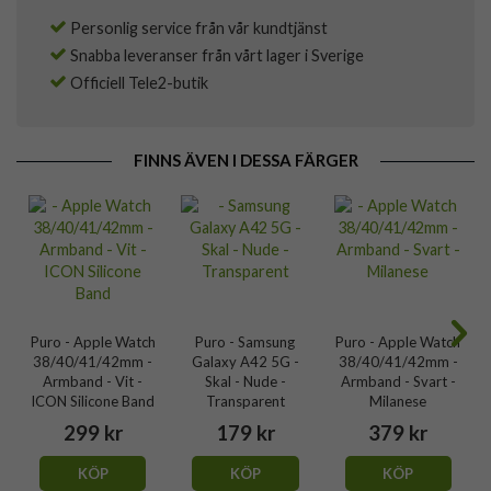
Personlig service från vår kundtjänst
Snabba leveranser från vårt lager i Sverige
Officiell Tele2-butik
FINNS ÄVEN I DESSA FÄRGER
Puro - Apple Watch
Puro - Samsung
Puro - Apple Watch
38/40/41/42mm -
Galaxy A42 5G -
38/40/41/42mm -
Armband - Vit -
Skal - Nude -
Armband - Svart -
ICON Silicone Band
Transparent
Milanese
299 kr
179 kr
379 kr
KÖP
KÖP
KÖP