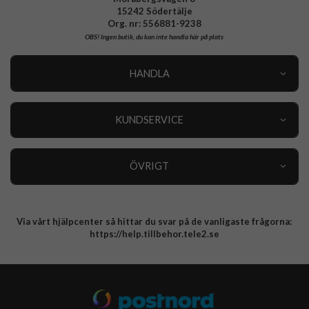
15242 Södertälje
Org. nr: 556881-9238
OBS!
Ingen butik, du kan inte handla här på plats
HANDLA
Outlet
Nyheter
KUNDSERVICE
Varumärken
Kundservice
Specialkategorier
90 dagars öppet köp
ÖVRIGT
Köpevillkor
Om oss
Retur
Om cookies
Via vårt hjälpcenter så hittar du svar på de vanligaste frågorna:
Integritetspolicy
https://help.tillbehor.tele2.se