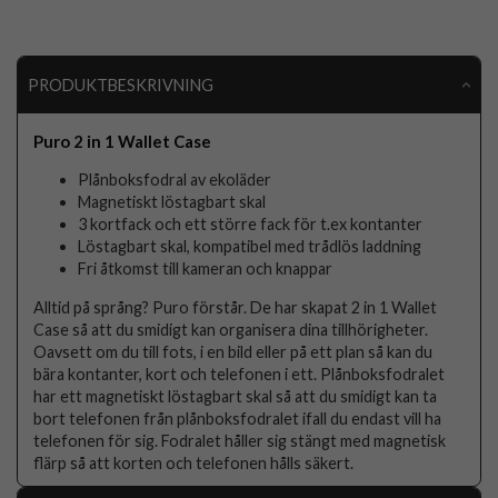
PRODUKTBESKRIVNING
Puro 2 in 1 Wallet Case
Plånboksfodral av ekoläder
Magnetiskt löstagbart skal
3 kortfack och ett större fack för t.ex kontanter
Löstagbart skal, kompatibel med trådlös laddning
Fri åtkomst till kameran och knappar
Alltid på språng? Puro förstår. De har skapat 2 in 1 Wallet
Case så att du smidigt kan organisera dina tillhörigheter.
Oavsett om du till fots, i en bild eller på ett plan så kan du
bära kontanter, kort och telefonen i ett. Plånboksfodralet
har ett magnetiskt löstagbart skal så att du smidigt kan ta
bort telefonen från plånboksfodralet ifall du endast vill ha
telefonen för sig. Fodralet håller sig stängt med magnetisk
flärp så att korten och telefonen hålls säkert.