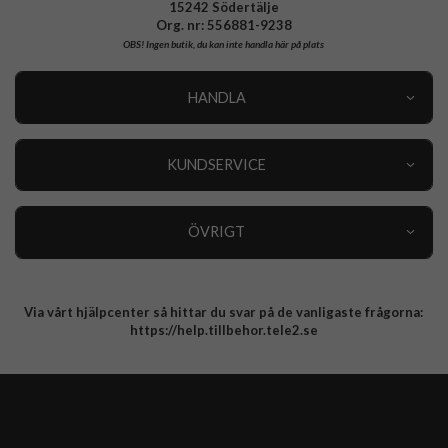
15242 Södertälje
Org. nr: 556881-9238
OBS!
Ingen butik, du kan inte handla här på plats
HANDLA
Outlet
Nyheter
KUNDSERVICE
Varumärken
Kundservice
Specialkategorier
90 dagars öppet köp
ÖVRIGT
Köpevillkor
Om oss
Retur
Om cookies
Via vårt hjälpcenter så hittar du svar på de vanligaste frågorna:
Integritetspolicy
https://help.tillbehor.tele2.se