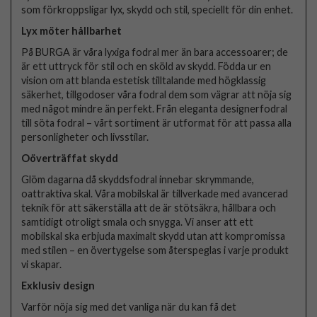
som förkroppsligar lyx, skydd och stil, speciellt för din enhet.
Lyx möter hållbarhet
På BURGA är våra lyxiga fodral mer än bara accessoarer; de
är ett uttryck för stil och en sköld av skydd. Födda ur en
vision om att blanda estetisk tilltalande med högklassig
säkerhet, tillgodoser våra fodral dem som vägrar att nöja sig
med något mindre än perfekt. Från eleganta designerfodral
till söta fodral – vårt sortiment är utformat för att passa alla
personligheter och livsstilar.
Oöverträffat skydd
Glöm dagarna då skyddsfodral innebar skrymmande,
oattraktiva skal. Våra mobilskal är tillverkade med avancerad
teknik för att säkerställa att de är stötsäkra, hållbara och
samtidigt otroligt smala och snygga. Vi anser att ett
mobilskal ska erbjuda maximalt skydd utan att kompromissa
med stilen – en övertygelse som återspeglas i varje produkt
vi skapar.
Exklusiv design
Varför nöja sig med det vanliga när du kan få det