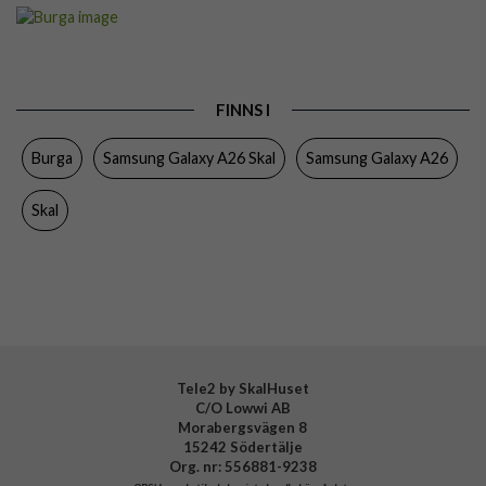
Artikelnummer
118866
Passar till
Samsung Galaxy A26
Produkttyp
Skal
FINNS I
Färg
Flerfärgad
Burga
Samsung Galaxy A26 Skal
Samsung Galaxy A26
Material
Hårdplast (PC), Mjukplast (TPU)
Varumärke
Burga
Skal
Tillverkarens art nr
112213
EAN
4772241122136
Tele2 by SkalHuset
C/O Lowwi AB
Morabergsvägen 8
15242 Södertälje
Org. nr: 556881-9238