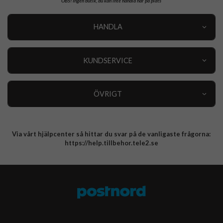
OBS!
Ingen butik, du kan inte handla här på plats
HANDLA
Outlet
Nyheter
KUNDSERVICE
Varumärken
Kundservice
Specialkategorier
90 dagars öppet köp
ÖVRIGT
Köpevillkor
Om oss
Retur
Om cookies
Via vårt hjälpcenter så hittar du svar på de vanligaste frågorna:
Integritetspolicy
https://help.tillbehor.tele2.se