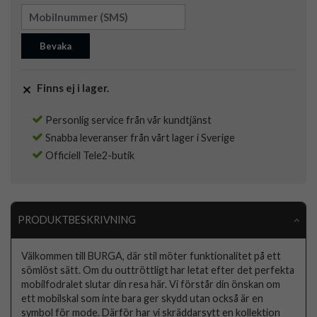
Bevaka
Finns ej i lager.
Personlig service från vår kundtjänst
Snabba leveranser från vårt lager i Sverige
Officiell Tele2-butik
PRODUKTBESKRIVNING
Välkommen till BURGA, där stil möter funktionalitet på ett
sömlöst sätt. Om du outtröttligt har letat efter det perfekta
mobilfodralet slutar din resa här. Vi förstår din önskan om
ett mobilskal som inte bara ger skydd utan också är en
symbol för mode. Därför har vi skräddarsytt en kollektion