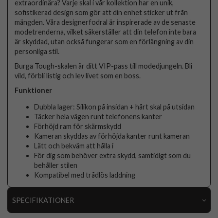
extraordinära? Varje skal i vår kollektion har en unik,
sofistikerad design som gör att din enhet sticker ut från
mängden. Våra designerfodral är inspirerade av de senaste
modetrenderna, vilket säkerställer att din telefon inte bara
är skyddad, utan också fungerar som en förlängning av din
personliga stil.
Burga Tough-skalen är ditt VIP-pass till modedjungeln. Bli
vild, förbli listig och lev livet som en boss.
Funktioner
Dubbla lager: Silikon på insidan + hårt skal på utsidan
Täcker hela vägen runt telefonens kanter
Förhöjd ram för skärmskydd
Kameran skyddas av förhöjda kanter runt kameran
Lätt och bekväm att hålla i
För dig som behöver extra skydd, samtidigt som du
behåller stilen
Kompatibel med trådlös laddning
SPECIFIKATIONER