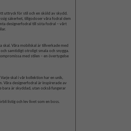
t uttryck för stil och en sköld av skydd.
ssig säkerhet, tillgodoser våra fodral dem
a designerfodral till söta fodral – vårt
lar.
skal. Våra mobilskal är tillverkade med
a och samtidigt otroligt smala och snygga.
 kompromissa med stilen – en övertygelse
arje skal i vår kollektion har en unik,
n. Våra designerfodral är inspirerade av
te bara är skyddad, utan också fungerar
rbli listig och lev livet som en boss.