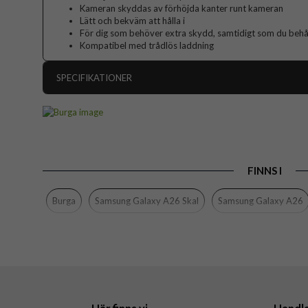
Kameran skyddas av förhöjda kanter runt kameran
Lätt och bekväm att hålla i
För dig som behöver extra skydd, samtidigt som du behåll
Kompatibel med trådlös laddning
SPECIFIKATIONER
Artikelnummer
Passar till
Produkttyp
FINNS I
Färg
Material
Burga
Samsung Galaxy A26 Skal
Samsung Galaxy A26
Varumärke
Tillverkarens art nr
EAN