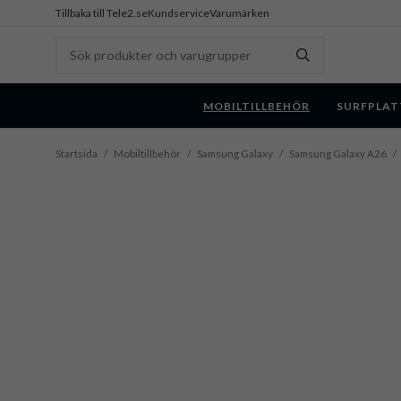
Tillbaka till Tele2.se
Kundservice
Varumärken
MOBILTILLBEHÖR
SURFPLAT
Startsida
/
Mobiltillbehör
/
Samsung Galaxy
/
Samsung Galaxy A26
/