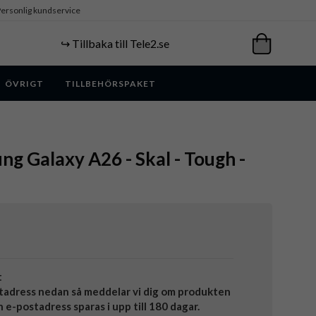
ersonlig kundservice
↪️ Tillbaka till Tele2.se
ÖVRIGT
TILLBEHÖRSPAKET
ng Galaxy A26 - Skal - Tough -
t
tadress nedan så meddelar vi dig om produkten
in e-postadress sparas i upp till 180 dagar.