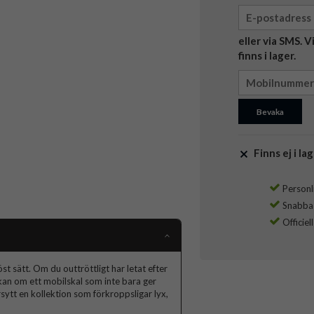
eller via SMS. 
finns i lager.
Bevaka
Finns ej i lag
Personli
Snabba l
Officiel
t sätt. Om du outtröttligt har letat efter
skan om ett mobilskal som inte bara ger
ytt en kollektion som förkroppsligar lyx,