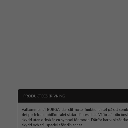
PRODUKTBESKRIVNING
Välkommen till BURGA, där stil möter funktionalitet på ett sömlös
det perfekta mobilfodralet slutar din resa här. Vi förstår din ön
skydd utan också är en symbol för mode. Därför har vi skräddars
skydd och stil, speciellt för din enhet.