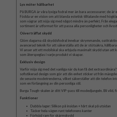
Lyx möter hållbarhet
På BURGA är våra lyxiga fodral mer än bara accessoarer; de är et
Födda ur en vision om att blanda estetisk tilltalande med högkla
som vägrar att nöja sig med något mindre än perfekt. Från elegant
sortiment är utformat för att passa alla personligheter och livssti
Oöverträffat skydd
Glöm dagarna då skyddsfodral innebar skrymmande, oattraktiva 
avancerad teknik för att säkerställa att de är stötsäkra, hållbar
Vi anser att ett mobilskal ska erbjuda maximalt skydd utan att
som återspeglas i varje produkt vi skapar.
Exklusiv design
Varför nöja sig med det vanliga när du kan få det extraordinära? V
sofistikerad design som gör att din enhet sticker ut från mängde
de senaste modetrenderna, vilket säkerställer att din telefon in
som en förlängning av din personliga stil.
Burga Tough-skalen är ditt VIP-pass till modedjungeln. Bli vild, fö
Funktioner
Dubbla lager: Silikon på insidan + hårt skal på utsidan
Täcker hela vägen runt telefonens kanter
Förhöjd ram för skärmskydd