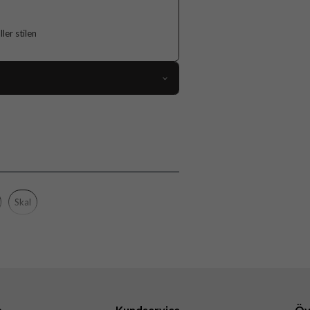
er stilen
118854
Samsung Galaxy A26
Skal
Flerfärgad
Hårdplast (PC), Mjukplast (TPU)
Skal
Burga
112189
4772241121894