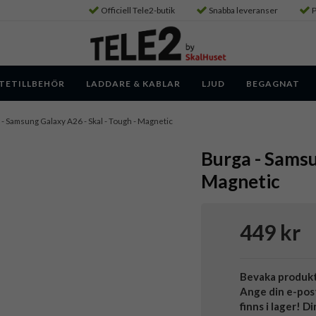
Officiell Tele2-butik
Snabba leveranser
P
TETILLBEHÖR
LADDARE & KABLAR
LJUD
BEGAGNAT
- Samsung Galaxy A26 - Skal - Tough - Magnetic
Burga - Samsu
Magnetic
449 kr
Bevaka produk
Ange din e-pos
finns i lager! D