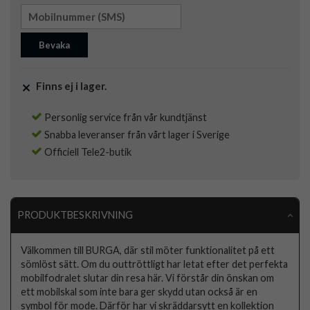
Bevaka
Finns ej i lager.
Personlig service från vår kundtjänst
Snabba leveranser från vårt lager i Sverige
Officiell Tele2-butik
PRODUKTBESKRIVNING
Välkommen till BURGA, där stil möter funktionalitet på ett
sömlöst sätt. Om du outtröttligt har letat efter det perfekta
mobilfodralet slutar din resa här. Vi förstår din önskan om
ett mobilskal som inte bara ger skydd utan också är en
symbol för mode. Därför har vi skräddarsytt en kollektion