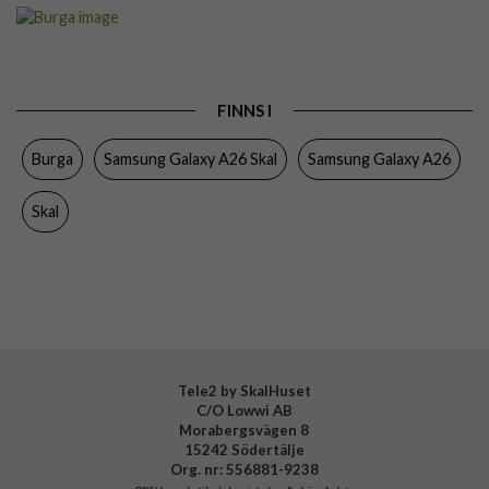
Artikelnummer
118876
Passar till
Samsung Galaxy A26
Produkttyp
Skal
FINNS I
Färg
Flerfärgad
Burga
Samsung Galaxy A26 Skal
Samsung Galaxy A26
Material
Hårdplast (PC), Mjukplast (TPU)
Varumärke
Burga
Skal
Tillverkarens art nr
111317
EAN
4772241113172
Tele2 by SkalHuset
C/O Lowwi AB
Morabergsvägen 8
15242 Södertälje
Org. nr: 556881-9238