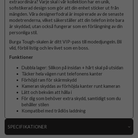
extraordinära? Varje skal i vår kollektion har en unik,
sofistikerad design som gör att din enhet sticker ut från
mängden. Våra designerfodral är inspirerade av de senaste
modetrenderna, vilket säkerställer att din telefon inte bara
är skyddad, utan också fungerar som en förlängning av din
personliga stil.
Burga Tough-skalen är ditt VIP-pass till modedjungeln. Bli
vild, förbli listig och lev livet som en boss.
Funktioner
Dubbla lager: Silikon på insidan + hårt skal på utsidan
Täcker hela vägen runt telefonens kanter
Förhöjd ram för skärmskydd
Kameran skyddas av förhöjda kanter runt kameran
Lätt och bekväm att hålla i
För dig som behöver extra skydd, samtidigt som du
behåller stilen
Kompatibel med trådlös laddning
SPECIFIKATIONER