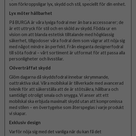
som förkroppsligar lyx, skydd och stil, speciellt för din enhet.
Lyx möter hållbarhet
På BURGA är våra lyxiga fodral mer än bara accessoarer; de
är ett uttryck för stil och en sköld av skydd. Födda ur en
vision om att blanda estetisk tilltalande med högklassig
säkerhet, tillgodoser våra fodral dem som vägrar att nöja sig
med något mindre än perfekt. Från eleganta designerfodral
till söta fodral – vårt sortiment är utformat för att passa alla
personligheter och livsstilar.
Oöverträffat skydd
Glöm dagarna då skyddsfodral innebar skrymmande,
oattraktiva skal. Våra mobilskal är tillverkade med avancerad
teknik för att säkerställa att de är stötsäkra, hållbara och
samtidigt otroligt smala och snygga. Vi anser att ett
mobilskal ska erbjuda maximalt skydd utan att kompromissa
med stilen – en övertygelse som återspeglas i varje produkt
vi skapar.
Exklusiv design
Varför nöja sig med det vanliga när du kan få det