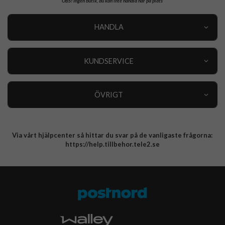
OBS!
Ingen butik, du kan inte handla här på plats
HANDLA
Outlet
Nyheter
KUNDSERVICE
Varumärken
Kundservice
Specialkategorier
90 dagars öppet köp
ÖVRIGT
Köpevillkor
Om oss
Retur
Om cookies
Via vårt hjälpcenter så hittar du svar på de vanligaste frågorna:
Integritetspolicy
https://help.tillbehor.tele2.se