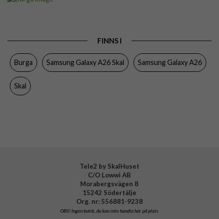
Passar till
Samsung Galaxy A26
Produkttyp
Skal
FINNS I
Färg
Flerfärgad
Burga
Samsung Galaxy A26 Skal
Samsung Galaxy A26
Material
Hårdplast (PC), Mjukplast (TPU)
Varumärke
Burga
Skal
Tillverkarens art nr
109997
EAN
4772241099971
Tele2 by SkalHuset
C/O Lowwi AB
Morabergsvägen 8
15242 Södertälje
Org. nr: 556881-9238
OBS!
Ingen butik, du kan inte handla här på plats