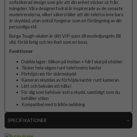
sofistikerad design som gör att din enhet sticker ut från
mängden. Våra designerfodral är inspirerade av de senaste
modetrenderna, vilket säkerställer att din telefon inte bara
är skyddad, utan också fungerar som en förlängning av din
personliga stil.
Burga Tough-skalen är ditt VIP-pass till modedjungeln. Bli
vild, förbli listig och lev livet som en boss.
Funktioner
Dubbla lager: Silikon på insidan + hårt skal på utsidan
Täcker hela vägen runt telefonens kanter
Förhöjd ram för skärmskydd
Kameran skyddas av förhöjda kanter runt kameran
Lätt och bekväm att hålla i
För dig som behöver extra skydd, samtidigt som du
behåller stilen
Kompatibel med trådlös laddning
SPECIFIKATIONER
Artikelnummer
118856