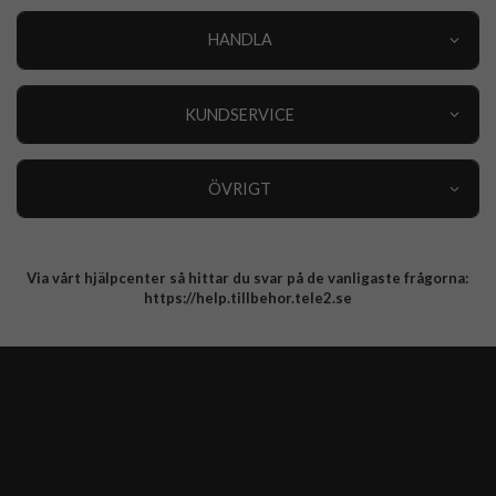
HANDLA
Outlet
Nyheter
KUNDSERVICE
Varumärken
Kundservice
Specialkategorier
90 dagars öppet köp
ÖVRIGT
Köpevillkor
Om oss
Retur
Om cookies
Via vårt hjälpcenter så hittar du svar på de vanligaste frågorna:
Integritetspolicy
https://help.tillbehor.tele2.se