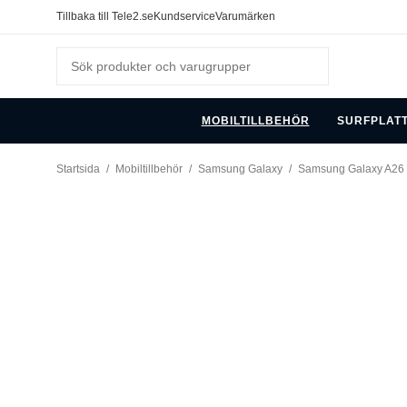
Tillbaka till Tele2.se
Kundservice
Varumärken
MOBILTILLBEHÖR
SURFPLAT
Startsida
/
Mobiltillbehör
/
Samsung Galaxy
/
Samsung Galaxy A26