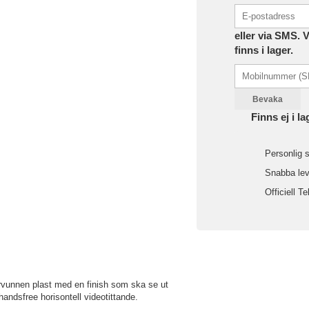
eller via SMS. 
finns i lager.
Bevaka
Finns ej i la
Personlig s
Snabba leve
Officiell Te
tervunnen plast med en finish som ska se ut
ndsfree horisontell videotittande.