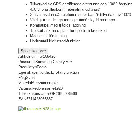
Tillverkad av GRS-certifierade återvunna och 100% återvinn
4x0,5l plastflaskor i materialmängd plast)
Själva insidan där telefonen sitter fast är tillverkad av 100
Väldigt tunn design men ger ändå skydd mot tapp.
Kompatibel med trådlös laddning
Tre kortfack med plats för upp till 5 kreditkort
Magnetisk förslutning
Horisontell kickstand-funktion
Specifikationer
Artikelnummer
109426
Passar till
Samsung Galaxy A26
Produkttyp
Fodral
Egenskaper
Kortfack, Stativfunktion
Färg
Svart
Material
Återvunnen plast
Varumärke
dbramante1928
Tillverkarens art nr
OP26BL006566
EAN
5711428065667