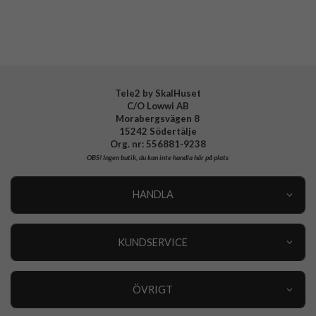
Tele2 by SkalHuset
C/O Lowwi AB
Morabergsvägen 8
15242 Södertälje
Org. nr: 556881-9238
OBS!
Ingen butik, du kan inte handla här på plats
HANDLA
Outlet
Nyheter
KUNDSERVICE
Varumärken
Kundservice
Specialkategorier
90 dagars öppet köp
ÖVRIGT
Köpevillkor
Om oss
Retur