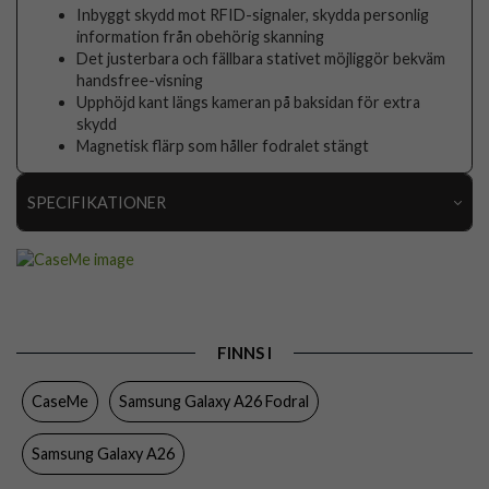
Inbyggt skydd mot RFID-signaler, skydda personlig
information från obehörig skanning
Det justerbara och fällbara stativet möjliggör bekväm
handsfree-visning
Upphöjd kant längs kameran på baksidan för extra
skydd
Magnetisk flärp som håller fodralet stängt
SPECIFIKATIONER
Artikelnummer
106115
Passar till
Samsung Galaxy A26
Produkttyp
Fodral
FINNS I
Egenskaper
Kortfack, RFID-skydd, Stativfunktion
CaseMe
Samsung Galaxy A26 Fodral
Färg
Brun
Material
Konstläder, Mjukplast (TPU)
Samsung Galaxy A26
Varumärke
CaseMe