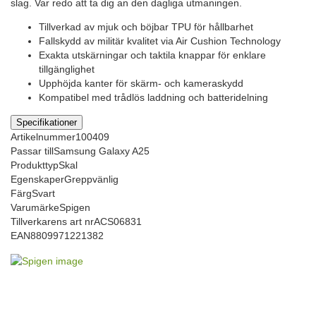
slag. Var redo att ta dig an den dagliga utmaningen.
Tillverkad av mjuk och böjbar TPU för hållbarhet
Fallskydd av militär kvalitet via Air Cushion Technology
Exakta utskärningar och taktila knappar för enklare
tillgänglighet
Upphöjda kanter för skärm- och kameraskydd
Kompatibel med trådlös laddning och batteridelning
Specifikationer
Artikelnummer
100409
Passar till
Samsung Galaxy A25
Produkttyp
Skal
Egenskaper
Greppvänlig
Färg
Svart
Varumärke
Spigen
Tillverkarens art nr
ACS06831
EAN
8809971221382