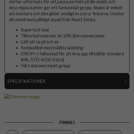
del har utformats för att passa perfekt på din mobil, och
dess mjuka kanter ger ett fantastiskt grepp. Skalet är enkelt
att montera och den glider smidigt in och ur fickorna. Omslut
din mobil med pålitligt skydd från React Series.
Supertunt skal
Tillverkad med mer än 50% återvunnen plast
Lätt att ta på och av
Kompatibel med trådlös laddning
DROP+ | falltestad för att leva upp till militär standard
(MIL-STD-810G 516.6)
Hårt skal med mjukt grepp
SPECIFIKATIONER
Artikelnummer
97741
Passar till
Samsung Galaxy A25
Produkttyp
Skal
FINNS I
Egenskaper
Stöttålig