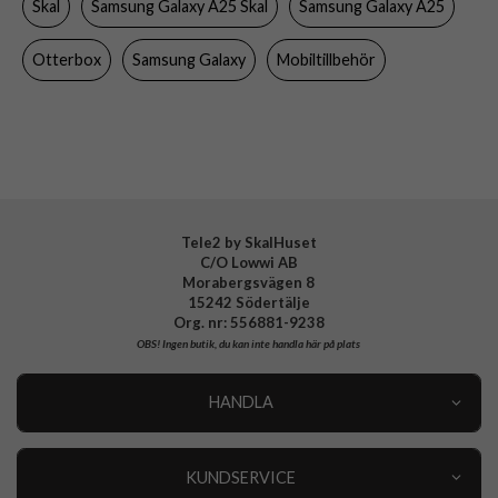
Skal
Samsung Galaxy A25 Skal
Samsung Galaxy A25
Färg
Genomskinlig
Material
Hårdplast (PC), Mjukplast (TPU)
Otterbox
Samsung Galaxy
Mobiltillbehör
Varumärke
Otterbox
Tillverkarens art nr
77-94110
EAN
840304745197
Tele2 by SkalHuset
C/O Lowwi AB
Morabergsvägen 8
15242 Södertälje
Org. nr: 556881-9238
OBS!
Ingen butik, du kan inte handla här på plats
HANDLA
Outlet
Nyheter
KUNDSERVICE
Varumärken