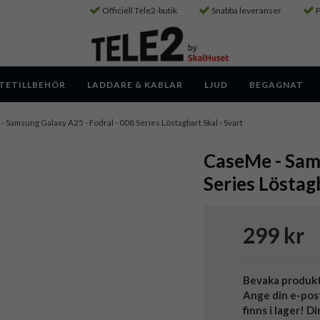
Officiell Tele2-butik
Snabba leveranser
P
TETILLBEHÖR
LADDARE & KABLAR
LJUD
BEGAGNAT
- Samsung Galaxy A25 - Fodral - 008 Series Löstagbart Skal - Svart
CaseMe - Sams
Series Löstagb
299 kr
Bevaka produk
Ange din e-pos
finns i lager! D