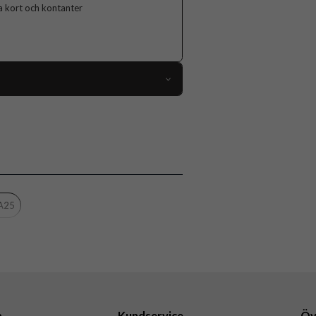
ga kort och kontanter
100722
Samsung Galaxy A25
Fodral
edja, Handrem, Kortfack, Löstagbart skal
Svart
 A25
Konstläder
CaseMe
a
Kundservice
Öv