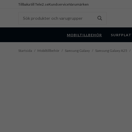
Tillbaka till Tele2.se
Kundservice
Varumärken
MOBILTILLBEHÖR
SURFPLAT
Startsida
/
Mobiltillbehör
/
Samsung Galaxy
/
Samsung Galaxy A25
/