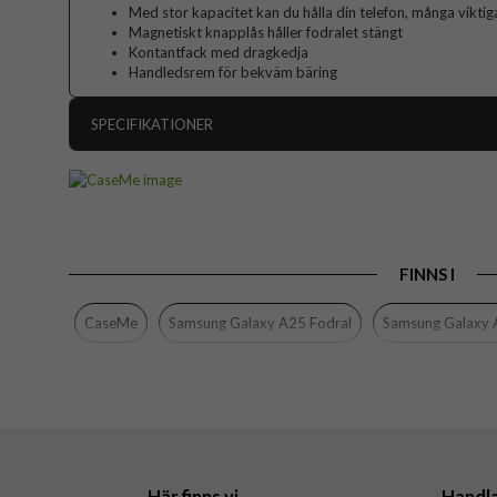
Med stor kapacitet kan du hålla din telefon, många vikti
Magnetiskt knapplås håller fodralet stängt
Kontantfack med dragkedja
Handledsrem för bekväm bäring
SPECIFIKATIONER
Artikelnummer
Passar till
Produkttyp
FINNS I
Egenskaper
Dragk
Färg
CaseMe
Samsung Galaxy A25 Fodral
Samsung Galaxy
Material
Varumärke
Här finns vi
Handl