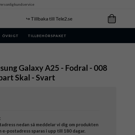
ersonlig kundservice
↪️ Tillbaka till Tele2.se
ÖVRIGT
TILLBEHÖRSPAKET
ung Galaxy A25 - Fodral - 008
art Skal - Svart
t
tadress nedan så meddelar vi dig om produkten
in e-postadress sparas i upp till 180 dagar.