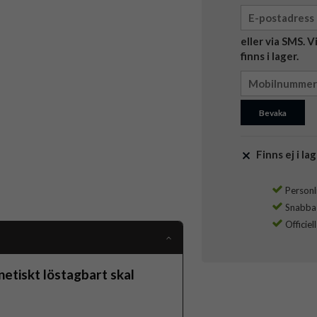
eller via SMS. 
finns i lager.
Bevaka
Finns ej i lag
Personli
Snabba l
Officiel
tiskt löstagbart skal