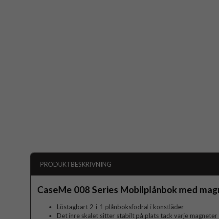
PRODUKTBESKRIVNING
CaseMe 008 Series Mobilplånbok med magne
Löstagbart 2-i-1 plånboksfodral i konstläder
Det inre skalet sitter stabilt på plats tack varje magneter