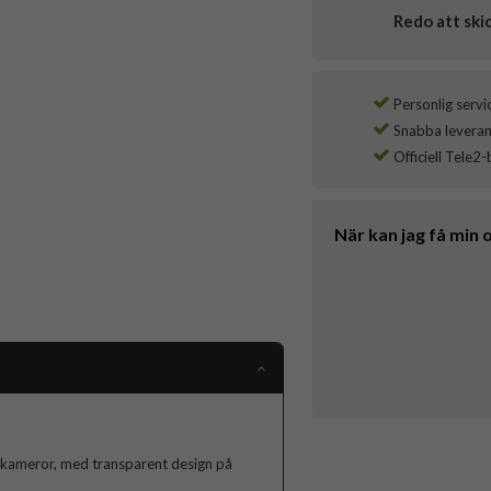
Redo att ski
Personlig servi
Snabba leverans
Officiell Tele2-
När kan jag få min 
h kameror, med transparent design på