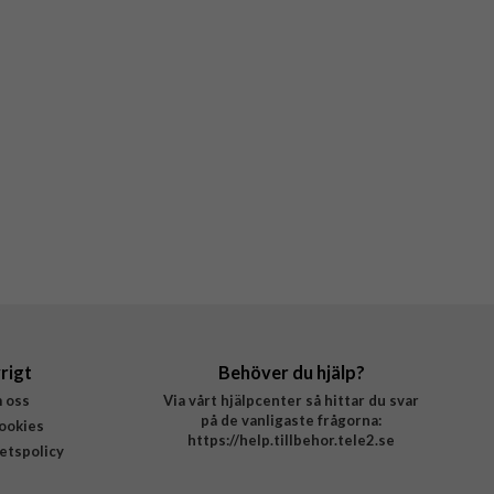
rigt
Behöver du hjälp?
 oss
Via vårt hjälpcenter så hittar du svar
på de vanligaste frågorna:
ookies
https://help.tillbehor.tele2.se
tetspolicy