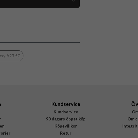
84116
Samsung Galaxy A23 5G
Skal
nbyggt skärmskydd, Stöttålig, Vattentålig
Genomskinlig, Svart
axy A23 5G
Hårdplast (PC), Mjukplast (TPU), PET
Redpepper
a
Kundservice
Öv
Kundservice
Om
r
90 dagars öppet köp
Om c
en
Köpevillkor
Integri
gorier
Retur