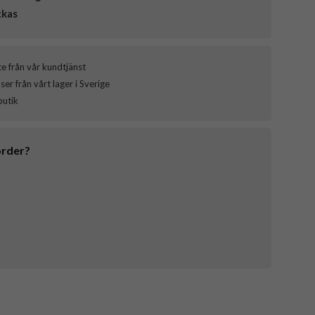
ckas
ce från vår kundtjänst
er från vårt lager i Sverige
butik
order?