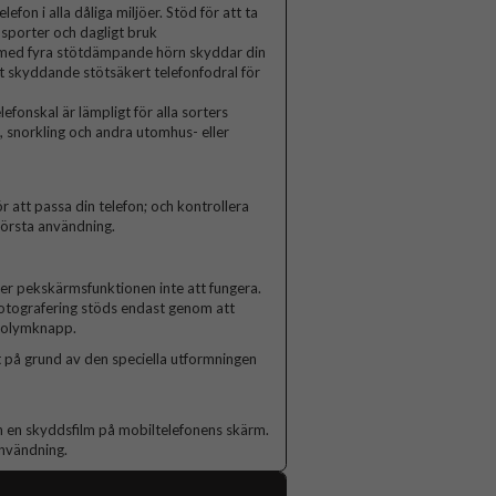
efon i alla dåliga miljöer. Stöd för att ta
nsporter och dagligt bruk
t med fyra stötdämpande hörn skyddar din
st skyddande stötsäkert telefonfodral för
efonskal är lämpligt för alla sorters
g, snorkling och andra utomhus- eller
r att passa din telefon; och kontrollera
 första användning.
er pekskärmsfunktionen inte att fungera.
fotografering stöds endast genom att
 volymknapp.
et på grund av den speciella utformningen
n en skyddsfilm på mobiltelefonens skärm.
användning.