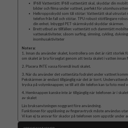
IP68 Vattentätt: IP68 vattentätt skal, skyddar din mobiltel
bilder och filma under vattnet, perfekt för utomhusvatte
Helkroppsskydd som tål stötar: Vattentätt skal utrusta
telefon från fall och stötar. TPU robust stötfångare robu
din enhet. Inbyggd PET-skärmskydd skyddar skärmen.
Brett utbud av tillfällen: vattentätt och dammtätt mobiltel
vattenaktiviteter, såsom surfing, simning, cykling, dyknin
inomhusaktiviteter
Notera:
1. Innan du använder skalet, kontrollera om det är rätt storlek fö
om skalet är bra förseglat genom att testa skalet i vatten innan
2. Placera INTE vassa föremål inuti skalet.
3. När du använder det vattentäta fodralet under vattnet komm
Pekskärmen är endast tillgänglig när det är torrt. Undervattens
trycka på volymknappen; se till att din telefon kan ta foto med
4. Hemknappen kanske inte är tillgänglig när telefonen är i skal
av skalet
Läs bruksanvisningen noggrant före användning.
Funktionen för upplåsning av fingeravtryck måste användas uta
Vi kan ej ta ansvar för skador på telefonen som uppstår under 