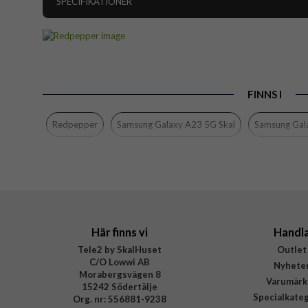
SPECIFIKATIONER
Artikelnummer
Passar till
Produkttyp
FINNS I
Egenskaper
I
Färg
Redpepper
Samsung Galaxy A23 5G Skal
Samsung Gal
Material
Varumärke
Här finns vi
Handl
Tele2 by SkalHuset
Outlet
C/O Lowwi AB
Nyhete
Morabergsvägen 8
Varumärk
15242 Södertälje
Specialkate
Org. nr: 556881-9238