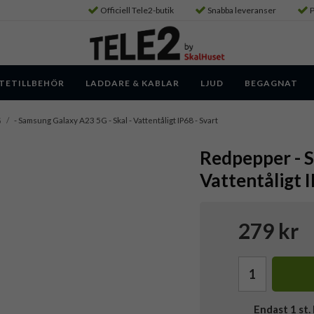
Officiell Tele2-butik
Snabba leveranser
P
TETILLBEHÖR
LADDARE & KABLAR
LJUD
BEGAGNAT
G
/
- Samsung Galaxy A23 5G - Skal - Vattentåligt IP68 - Svart
Redpepper - S
Vattentåligt I
279 kr
Endast
1
st. 