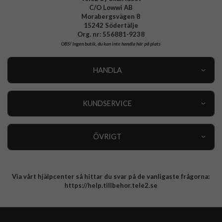
C/O Lowwi AB
Morabergsvägen 8
15242 Södertälje
Org. nr: 556881-9238
OBS!
Ingen butik, du kan inte handla här på plats
HANDLA
Outlet
Nyheter
KUNDSERVICE
Varumärken
Kundservice
Specialkategorier
90 dagars öppet köp
ÖVRIGT
Köpevillkor
Om oss
Retur
Om cookies
Via vårt hjälpcenter så hittar du svar på de vanligaste frågorna:
Integritetspolicy
https://help.tillbehor.tele2.se