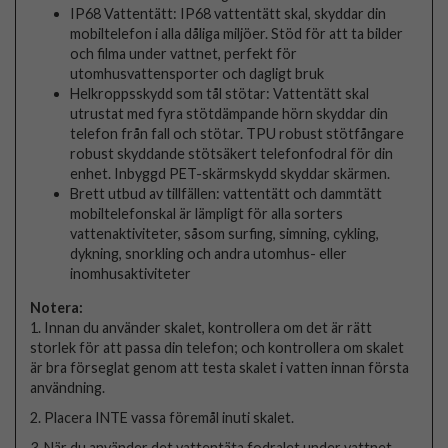
IP68 Vattentätt: IP68 vattentätt skal, skyddar din
mobiltelefon i alla dåliga miljöer. Stöd för att ta bilder
och filma under vattnet, perfekt för
utomhusvattensporter och dagligt bruk
Helkroppsskydd som tål stötar: Vattentätt skal
utrustat med fyra stötdämpande hörn skyddar din
telefon från fall och stötar. TPU robust stötfångare
robust skyddande stötsäkert telefonfodral för din
enhet. Inbyggd PET-skärmskydd skyddar skärmen.
Brett utbud av tillfällen: vattentätt och dammtätt
mobiltelefonskal är lämpligt för alla sorters
vattenaktiviteter, såsom surfing, simning, cykling,
dykning, snorkling och andra utomhus- eller
inomhusaktiviteter
Notera:
1. Innan du använder skalet, kontrollera om det är rätt
storlek för att passa din telefon; och kontrollera om skalet
är bra förseglat genom att testa skalet i vatten innan första
användning.
2. Placera INTE vassa föremål inuti skalet.
3. När du använder det vattentäta fodralet under vattnet