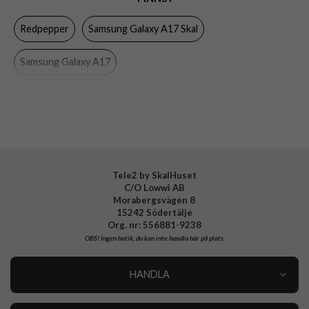
Egenskaper
Inbyggt skärmskydd, Stöttålig, Vattentålig
Redpepper
Samsung Galaxy A17 Skal
Färg
Genomskinlig, Svart
Material
Hårdplast (PC), Mjukplast (TPU), PET
Samsung Galaxy A17
Varumärke
Redpepper
Tele2 by SkalHuset
C/O Lowwi AB
Morabergsvägen 8
15242 Södertälje
Org. nr: 556881-9238
OBS!
Ingen butik, du kan inte handla här på plats
HANDLA
Outlet