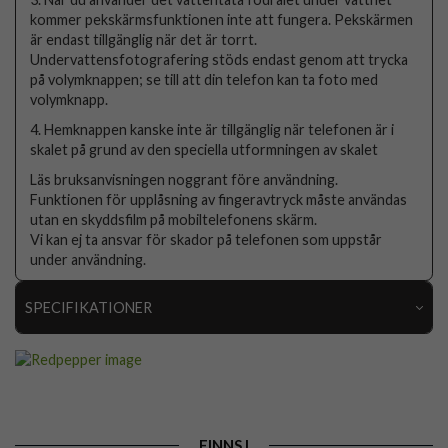
kommer pekskärmsfunktionen inte att fungera. Pekskärmen
är endast tillgänglig när det är torrt.
Undervattensfotografering stöds endast genom att trycka
på volymknappen; se till att din telefon kan ta foto med
volymknapp.
4. Hemknappen kanske inte är tillgänglig när telefonen är i
skalet på grund av den speciella utformningen av skalet
Läs bruksanvisningen noggrant före användning.
Funktionen för upplåsning av fingeravtryck måste användas
utan en skyddsfilm på mobiltelefonens skärm.
Vi kan ej ta ansvar för skador på telefonen som uppstår
under användning.
SPECIFIKATIONER
Artikelnummer
110553
Passar till
Samsung Galaxy A17
Produkttyp
Skal
FINNS I