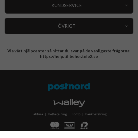
Nyheter
KUNDSERVICE
Varumärken
Kundservice
Specialkategorier
90 dagars öppet köp
ÖVRIGT
Köpevillkor
Om oss
Retur
Om cookies
Via vårt hjälpcenter så hittar du svar på de vanligaste frågorna:
Integritetspolicy
https://help.tillbehor.tele2.se