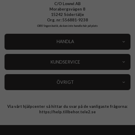
C/O Lowwi AB
Morabergsvägen 8
15242 Södertälje
Org. nr: 556881-9238
OBS!
Ingen butik, du kan inte handla här på plats
HANDLA
Outlet
Nyheter
KUNDSERVICE
Varumärken
Kundservice
Specialkategorier
90 dagars öppet köp
ÖVRIGT
Köpevillkor
Om oss
Retur
Om cookies
Via vårt hjälpcenter så hittar du svar på de vanligaste frågorna:
Integritetspolicy
https://help.tillbehor.tele2.se