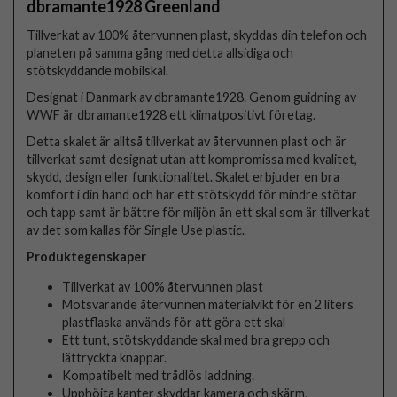
dbramante1928 Greenland
Tillverkat av 100% återvunnen plast, skyddas din telefon och
planeten på samma gång med detta allsidiga och
stötskyddande mobilskal.
Designat i Danmark av dbramante1928. Genom guidning av
WWF är dbramante1928 ett klimatpositivt företag.
Detta skalet är alltså tillverkat av återvunnen plast och är
tillverkat samt designat utan att kompromissa med kvalitet,
skydd, design eller funktionalitet. Skalet erbjuder en bra
komfort i din hand och har ett stötskydd för mindre stötar
och tapp samt är bättre för miljön än ett skal som är tillverkat
av det som kallas för Single Use plastic.
Produktegenskaper
Tillverkat av 100% återvunnen plast
Motsvarande återvunnen materialvikt för en 2 liters
plastflaska används för att göra ett skal
Ett tunt, stötskyddande skal med bra grepp och
lättryckta knappar.
Kompatibelt med trådlös laddning.
Upphöjta kanter skyddar kamera och skärm.