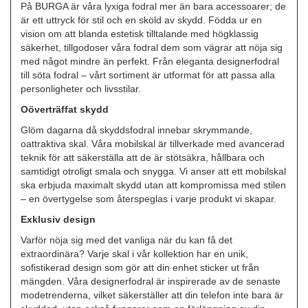
På BURGA är våra lyxiga fodral mer än bara accessoarer; de
är ett uttryck för stil och en sköld av skydd. Födda ur en
vision om att blanda estetisk tilltalande med högklassig
säkerhet, tillgodoser våra fodral dem som vägrar att nöja sig
med något mindre än perfekt. Från eleganta designerfodral
till söta fodral – vårt sortiment är utformat för att passa alla
personligheter och livsstilar.
Oöverträffat skydd
Glöm dagarna då skyddsfodral innebar skrymmande,
oattraktiva skal. Våra mobilskal är tillverkade med avancerad
teknik för att säkerställa att de är stötsäkra, hållbara och
samtidigt otroligt smala och snygga. Vi anser att ett mobilskal
ska erbjuda maximalt skydd utan att kompromissa med stilen
– en övertygelse som återspeglas i varje produkt vi skapar.
Exklusiv design
Varför nöja sig med det vanliga när du kan få det
extraordinära? Varje skal i vår kollektion har en unik,
sofistikerad design som gör att din enhet sticker ut från
mängden. Våra designerfodral är inspirerade av de senaste
modetrenderna, vilket säkerställer att din telefon inte bara är