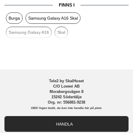
FINNS I
Färg
Flerfärgad
Burga
Samsung Galaxy A16 Skal
Material
Hårdplast (PC), Mjukplast (TPU)
Varumärke
Burga
Samsung Galaxy A16
Skal
Tillverkarens art nr
104114
EAN
4772241041147
Tele2 by SkalHuset
C/O Lowwi AB
Morabergsvägen 8
15242 Södertälje
Org. nr: 556881-9238
OBS!
Ingen butik, du kan inte handla här på plats
HANDLA