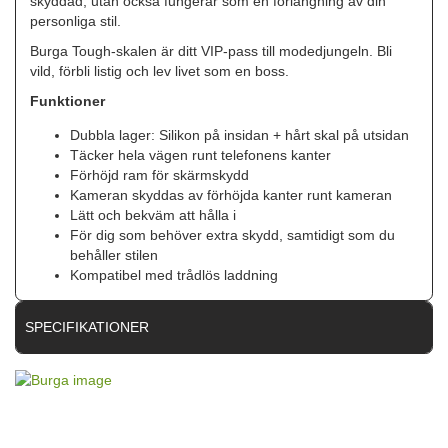
skyddad, utan också fungerar som en förlängning av din
personliga stil.
Burga Tough-skalen är ditt VIP-pass till modedjungeln. Bli
vild, förbli listig och lev livet som en boss.
Funktioner
Dubbla lager: Silikon på insidan + hårt skal på utsidan
Täcker hela vägen runt telefonens kanter
Förhöjd ram för skärmskydd
Kameran skyddas av förhöjda kanter runt kameran
Lätt och bekväm att hålla i
För dig som behöver extra skydd, samtidigt som du
behåller stilen
Kompatibel med trådlös laddning
SPECIFIKATIONER
Artikelnummer
118747
Passar till
Samsung Galaxy A16
Produkttyp
Skal