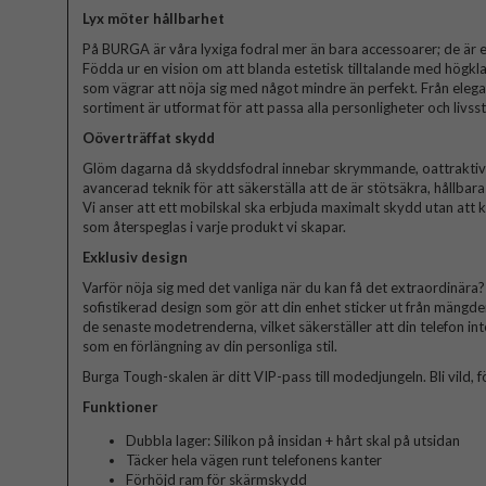
Lyx möter hållbarhet
På BURGA är våra lyxiga fodral mer än bara accessoarer; de är et
Födda ur en vision om att blanda estetisk tilltalande med högkla
som vägrar att nöja sig med något mindre än perfekt. Från elegant
sortiment är utformat för att passa alla personligheter och livssti
Oöverträffat skydd
Glöm dagarna då skyddsfodral innebar skrymmande, oattraktiva 
avancerad teknik för att säkerställa att de är stötsäkra, hållbar
Vi anser att ett mobilskal ska erbjuda maximalt skydd utan att
som återspeglas i varje produkt vi skapar.
Exklusiv design
Varför nöja sig med det vanliga när du kan få det extraordinära? V
sofistikerad design som gör att din enhet sticker ut från mängde
de senaste modetrenderna, vilket säkerställer att din telefon in
som en förlängning av din personliga stil.
Burga Tough-skalen är ditt VIP-pass till modedjungeln. Bli vild, fö
Funktioner
Dubbla lager: Silikon på insidan + hårt skal på utsidan
Täcker hela vägen runt telefonens kanter
Förhöjd ram för skärmskydd