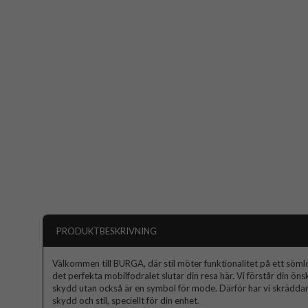
PRODUKTBESKRIVNING
Välkommen till BURGA, där stil möter funktionalitet på ett sömlös
det perfekta mobilfodralet slutar din resa här. Vi förstår din ön
skydd utan också är en symbol för mode. Därför har vi skräddars
skydd och stil, speciellt för din enhet.