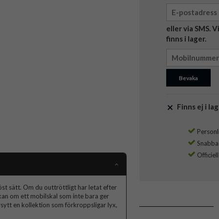
eller via SMS. 
finns i lager.
Bevaka
Finns ej i lag
Personli
Snabba l
Officiel
t sätt. Om du outtröttligt har letat efter
skan om ett mobilskal som inte bara ger
ytt en kollektion som förkroppsligar lyx,