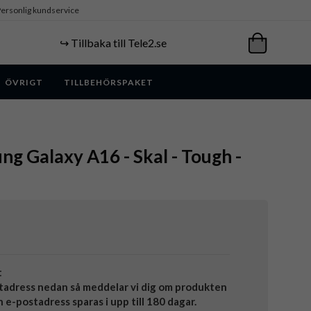
ersonlig kundservice
↪️ Tillbaka till Tele2.se
ÖVRIGT
TILLBEHÖRSPAKET
ng Galaxy A16 - Skal - Tough -
t
tadress nedan så meddelar vi dig om produkten
in e-postadress sparas i upp till 180 dagar.