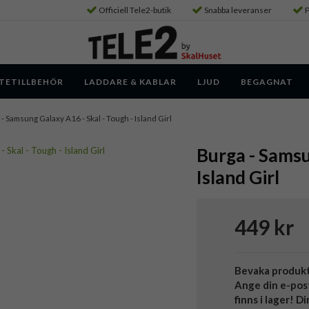
Officiell Tele2-butik
Snabba leveranser
P
TETILLBEHÖR
LADDARE & KABLAR
LJUD
BEGAGNAT
- Samsung Galaxy A16 - Skal - Tough - Island Girl
Burga - Samsu
Island Girl
449 kr
Bevaka produk
Ange din e-pos
finns i lager! D