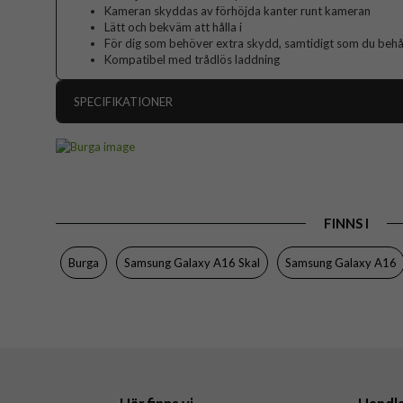
Kameran skyddas av förhöjda kanter runt kameran
Lätt och bekväm att hålla i
För dig som behöver extra skydd, samtidigt som du behåll
Kompatibel med trådlös laddning
SPECIFIKATIONER
Artikelnummer
Passar till
Produkttyp
FINNS I
Färg
Material
Burga
Samsung Galaxy A16 Skal
Samsung Galaxy A16
Varumärke
Tillverkarens art nr
EAN