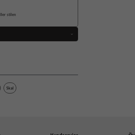
er stilen
118748
Samsung Galaxy A16
Skal
Flerfärgad
Hårdplast (PC), Mjukplast (TPU)
Skal
Burga
104020
4772241040201