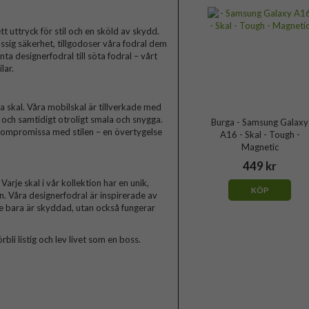
t uttryck för stil och en sköld av skydd.
ssig säkerhet, tillgodoser våra fodral dem
a designerfodral till söta fodral – vårt
lar.
skal. Våra mobilskal är tillverkade med
a och samtidigt otroligt smala och snygga.
Burga - Samsung Galaxy
 kompromissa med stilen – en övertygelse
A16 - Skal - Tough -
Magnetic
449 kr
arje skal i vår kollektion har en unik,
KÖP
n. Våra designerfodral är inspirerade av
te bara är skyddad, utan också fungerar
rbli listig och lev livet som en boss.