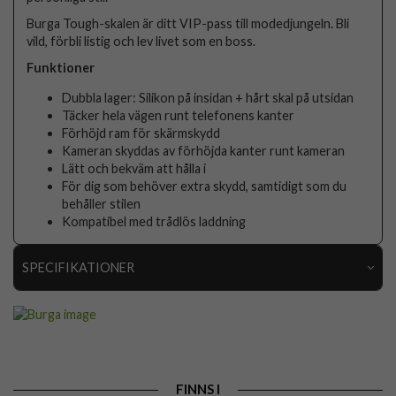
Burga Tough-skalen är ditt VIP-pass till modedjungeln. Bli
vild, förbli listig och lev livet som en boss.
Funktioner
Dubbla lager: Silikon på insidan + hårt skal på utsidan
Täcker hela vägen runt telefonens kanter
Förhöjd ram för skärmskydd
Kameran skyddas av förhöjda kanter runt kameran
Lätt och bekväm att hålla i
För dig som behöver extra skydd, samtidigt som du
behåller stilen
Kompatibel med trådlös laddning
SPECIFIKATIONER
Artikelnummer
118737
Passar till
Samsung Galaxy A16
Produkttyp
Skal
FINNS I