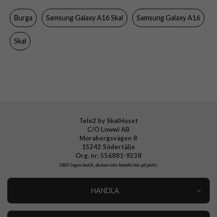
Färg
Flerfärgad
Burga
Samsung Galaxy A16 Skal
Samsung Galaxy A16
Material
Hårdplast (PC), Mjukplast (TPU)
Varumärke
Burga
Skal
Tillverkarens art nr
103944
EAN
4772241039441
Tele2 by SkalHuset
C/O Lowwi AB
Morabergsvägen 8
15242 Södertälje
Org. nr: 556881-9238
OBS!
Ingen butik, du kan inte handla här på plats
HANDLA
Outlet