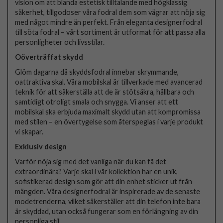
vision om att blanda estetisk tilltalande med högklassig
säkerhet, tillgodoser våra fodral dem som vägrar att nöja sig
med något mindre än perfekt. Från eleganta designerfodral
till söta fodral – vårt sortiment är utformat för att passa alla
personligheter och livsstilar.
Oöverträffat skydd
Glöm dagarna då skyddsfodral innebar skrymmande,
oattraktiva skal. Våra mobilskal är tillverkade med avancerad
teknik för att säkerställa att de är stötsäkra, hållbara och
samtidigt otroligt smala och snygga. Vi anser att ett
mobilskal ska erbjuda maximalt skydd utan att kompromissa
med stilen – en övertygelse som återspeglas i varje produkt
vi skapar.
Exklusiv design
Varför nöja sig med det vanliga när du kan få det
extraordinära? Varje skal i vår kollektion har en unik,
sofistikerad design som gör att din enhet sticker ut från
mängden. Våra designerfodral är inspirerade av de senaste
modetrenderna, vilket säkerställer att din telefon inte bara
är skyddad, utan också fungerar som en förlängning av din
personliga stil.