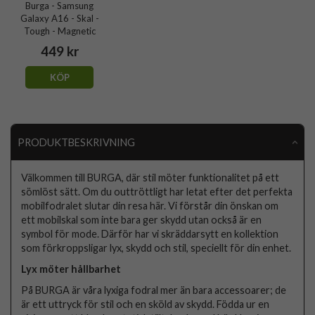
Burga - Samsung
Galaxy A16 - Skal -
Tough - Magnetic
449 kr
KÖP
PRODUKTBESKRIVNING
Välkommen till BURGA, där stil möter funktionalitet på ett
sömlöst sätt. Om du outtröttligt har letat efter det perfekta
mobilfodralet slutar din resa här. Vi förstår din önskan om
ett mobilskal som inte bara ger skydd utan också är en
symbol för mode. Därför har vi skräddarsytt en kollektion
som förkroppsligar lyx, skydd och stil, speciellt för din enhet.
Lyx möter hållbarhet
På BURGA är våra lyxiga fodral mer än bara accessoarer; de
är ett uttryck för stil och en sköld av skydd. Födda ur en