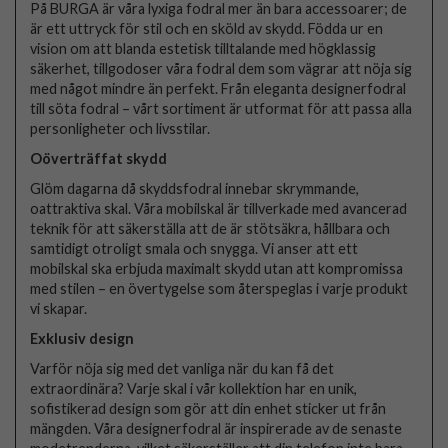
På BURGA är våra lyxiga fodral mer än bara accessoarer; de
är ett uttryck för stil och en sköld av skydd. Födda ur en
vision om att blanda estetisk tilltalande med högklassig
säkerhet, tillgodoser våra fodral dem som vägrar att nöja sig
med något mindre än perfekt. Från eleganta designerfodral
till söta fodral – vårt sortiment är utformat för att passa alla
personligheter och livsstilar.
Oöverträffat skydd
Glöm dagarna då skyddsfodral innebar skrymmande,
oattraktiva skal. Våra mobilskal är tillverkade med avancerad
teknik för att säkerställa att de är stötsäkra, hållbara och
samtidigt otroligt smala och snygga. Vi anser att ett
mobilskal ska erbjuda maximalt skydd utan att kompromissa
med stilen – en övertygelse som återspeglas i varje produkt
vi skapar.
Exklusiv design
Varför nöja sig med det vanliga när du kan få det
extraordinära? Varje skal i vår kollektion har en unik,
sofistikerad design som gör att din enhet sticker ut från
mängden. Våra designerfodral är inspirerade av de senaste