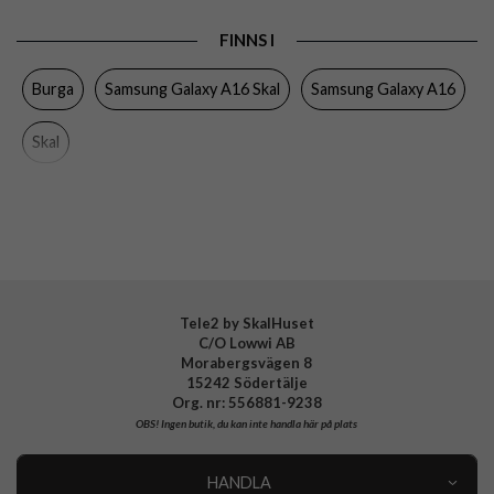
Produkttyp
Skal
FINNS I
Färg
Flerfärgad
Burga
Samsung Galaxy A16 Skal
Samsung Galaxy A16
Material
Hårdplast (PC), Mjukplast (TPU)
Varumärke
Burga
Skal
Tillverkarens art nr
104032
EAN
4772241040324
Tele2 by SkalHuset
C/O Lowwi AB
Morabergsvägen 8
15242 Södertälje
Org. nr: 556881-9238
OBS!
Ingen butik, du kan inte handla här på plats
HANDLA