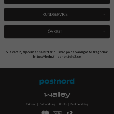
Outlet
Nyheter
KUNDSERVICE
Varumärken
Kundservice
Specialkategorier
90 dagars öppet köp
ÖVRIGT
Köpevillkor
Om oss
Retur
Om cookies
Via vårt hjälpcenter så hittar du svar på de vanligaste frågorna:
Integritetspolicy
https://help.tillbehor.tele2.se