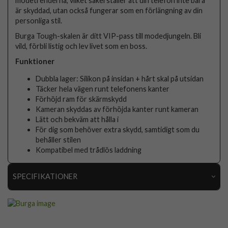
modetrenderna, vilket säkerställer att din telefon inte bara
är skyddad, utan också fungerar som en förlängning av din
personliga stil.
Burga Tough-skalen är ditt VIP-pass till modedjungeln. Bli
vild, förbli listig och lev livet som en boss.
Funktioner
Dubbla lager: Silikon på insidan + hårt skal på utsidan
Täcker hela vägen runt telefonens kanter
Förhöjd ram för skärmskydd
Kameran skyddas av förhöjda kanter runt kameran
Lätt och bekväm att hålla i
För dig som behöver extra skydd, samtidigt som du
behåller stilen
Kompatibel med trådlös laddning
SPECIFIKATIONER
Artikelnummer
118755
Passar till
Samsung Galaxy A16