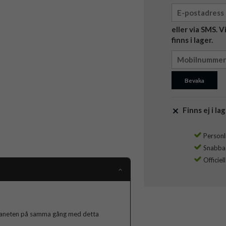
eller via SMS. 
finns i lager.
Bevaka
Finns ej i lag
Personli
Snabba l
Officiel
 planeten på samma gång med detta