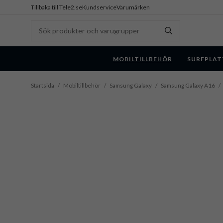
Tillbaka till Tele2.se
Kundservice
Varumärken
MOBILTILLBEHÖR
SURFPLAT
Startsida
/
Mobiltillbehör
/
Samsung Galaxy
/
Samsung Galaxy A16
/