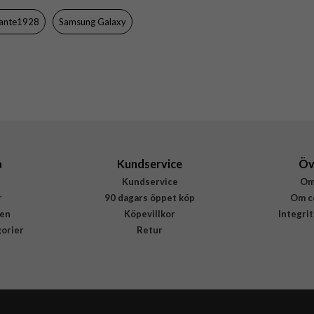
Svart
ante1928
Samsung Galaxy
Återvunnen plast
dbramante1928
GL16NIBL6502
5711428065025
a
Kundservice
Öv
Kundservice
Om
r
90 dagars öppet köp
Om c
en
Köpevillkor
Integri
gorier
Retur