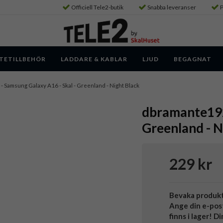
Officiell Tele2-butik
Snabba leveranser
P
TETILLBEHÖR
LADDARE & KABLAR
LJUD
BEGAGNAT
- Samsung Galaxy A16 - Skal - Greenland - Night Black
dbramante1928
Greenland - N
229 kr
Bevaka produk
Ange din e-pos
finns i lager! D