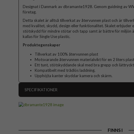
Designat i Danmark av dbramante1928. Genom guidning av WW
företag.
Detta skalet är alltså tillverkat av återvunnen plast och är till
med kvalitet, skydd, design eller funktionalitet. Skalet erbjuder 
stötskydd för mindre stötar och tapp samt är bättre för miljön ä
kallas för Single Use plastic.
Produktegenskaper
Tillverkat av 100% återvunnen plast
Motsvarande återvunnen materialvikt för en 2 liters plast
Ett tunt, stötskyddande skal med bra grepp och lättryck
Kompatibelt med trådlös laddning.
Upphöjta kanter skyddar kamera och skärm.
SPECIFIKATIONER
Artikelnummer
Passar till
Produkttyp
FINNS I
Egenskaper