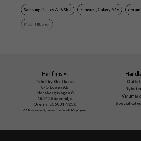
Färg
Samsung Galaxy A16 Skal
Samsung Galaxy A16
dbram
Material
Mobiltillbehör
Varumärke
Tillverkarens art nr
EAN
Här finns vi
Handl
Tele2 by SkalHuset
Outlet
C/O Lowwi AB
Nyhete
Morabergsvägen 8
Varumärk
15242 Södertälje
Specialkate
Org. nr: 556881-9238
OBS!
Ingen butik, du kan inte handla här på plats