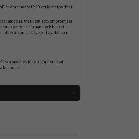
F är dbramante1928 ett klimatpositivt
verkat samt designat utan att kompromissa
en bra komfort i din hand och har ett
n ett skal som är tillverkat av det som
flaska används för att göra ett skal
ta knappar.
109420
Samsung Galaxy A16
Skal
Slimmad