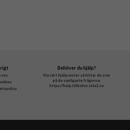
rigt
Behöver du hjälp?
 oss
Via vårt hjälpcenter så hittar du svar
på de vanligaste frågorna:
ookies
https://help.tillbehor.tele2.se
tetspolicy