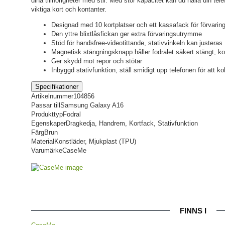
dina tillhörigheter med stil. Med stor kapacitet kan du hålla din te
viktiga kort och kontanter.
Designad med 10 kortplatser och ett kassafack för förvaring
Den yttre blixtlåsfickan ger extra förvaringsutrymme
Stöd för handsfree-videotittande, stativvinkeln kan justeras
Magnetisk stängningsknapp håller fodralet säkert stängt, kor
Ger skydd mot repor och stötar
Inbyggd stativfunktion, ställ smidigt upp telefonen för att ko
Specifikationer
Artikelnummer
104856
Passar till
Samsung Galaxy A16
Produkttyp
Fodral
Egenskaper
Dragkedja, Handrem, Kortfack, Stativfunktion
Färg
Brun
Material
Konstläder, Mjukplast (TPU)
Varumärke
CaseMe
FINNS I