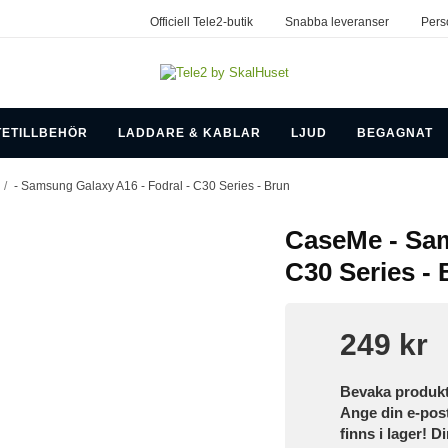
Officiell Tele2-butik
Snabba leveranser
Pers
TETILLBEHÖR
LADDARE & KABLAR
LJUD
BEGAGNAT
/
- Samsung Galaxy A16 - Fodral - C30 Series - Brun
CaseMe - Sam
C30 Series -
249 kr
Bevaka produk
Ange din e-pos
finns i lager! D