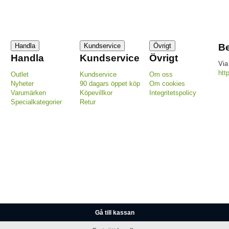
Handla
Kundservice
Övrigt
Be
Handla
Kundservice
Övrigt
Via
htt
Outlet
Kundservice
Om oss
Nyheter
90 dagars öppet köp
Om cookies
Varumärken
Köpevillkor
Integritetspolicy
Specialkategorier
Retur
Gå till kassan