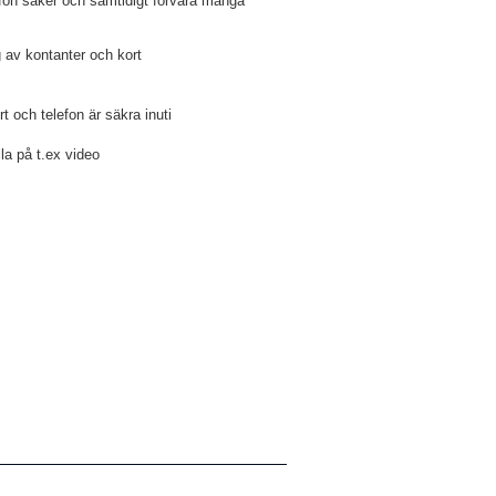
lefon säker och samtidigt förvara många
 av kontanter och kort
t och telefon är säkra inuti
lla på t.ex video