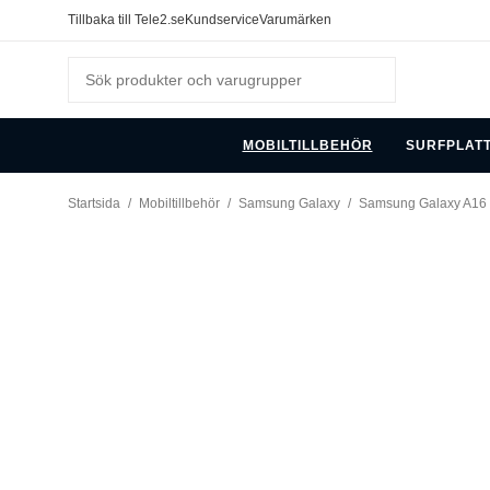
Tillbaka till Tele2.se
Kundservice
Varumärken
MOBILTILLBEHÖR
SURFPLAT
Startsida
/
Mobiltillbehör
/
Samsung Galaxy
/
Samsung Galaxy A16