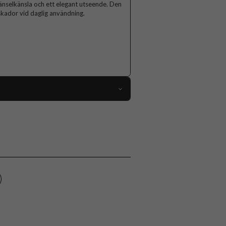
känselkänsla och ett elegant utseende. Den
kador vid daglig användning.
99578
Samsung Galaxy A15
Skal
Greppvänlig, Slimmad
Blå
Hårdplast (PC)
Nillkin
6902048272064