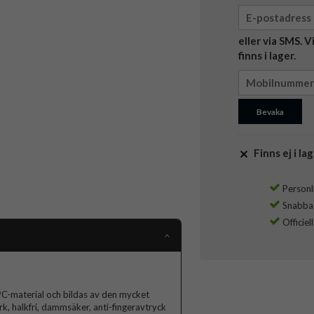
eller via SMS. 
finns i lager.
Bevaka
Finns ej i lag
Personli
Snabba l
Officiel
 PC-material och bildas av den mycket
k, halkfri, dammsäker, anti-fingeravtryck