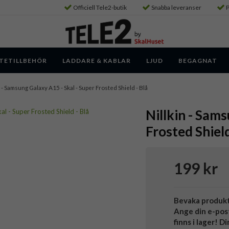
Officiell Tele2-butik
Snabba leveranser
P
TETILLBEHÖR
LADDARE & KABLAR
LJUD
BEGAGNAT
- Samsung Galaxy A15 - Skal - Super Frosted Shield - Blå
Nillkin - Sams
Frosted Shield
199 kr
Bevaka produk
Ange din e-pos
finns i lager! D