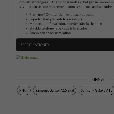
och lätt att rengöra. Båda sidor är matta vilket ger en bekväm 
skyddar din telefon mot repor, damm, smuts och andra mindre s
Premium PC-material, mycket exakt passform
Superfrostad yta, anti-fingeravtryck
Matt textur på två sidor, bekväm känsla i handen
Skydda telefonens baksida från skador
Snabb och enkel installation
SPECIFIKATIONER
Artikelnummer
Passar till
Produkttyp
FINNS I
Egenskaper
Färg
Nillkin
Samsung Galaxy A15 Skal
Samsung Galaxy A15
Material
Varumärke
EAN