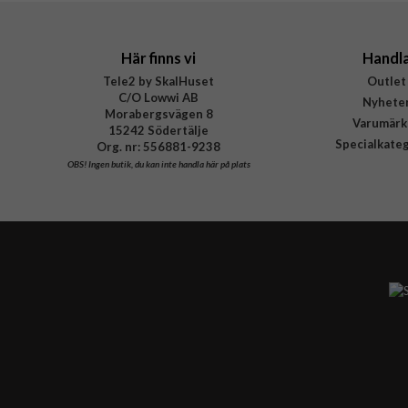
Här finns vi
Handl
Tele2 by SkalHuset
Outlet
C/O Lowwi AB
Nyhete
Morabergsvägen 8
Varumärk
15242 Södertälje
Specialkate
Org. nr: 556881-9238
OBS!
Ingen butik, du kan inte handla här på plats