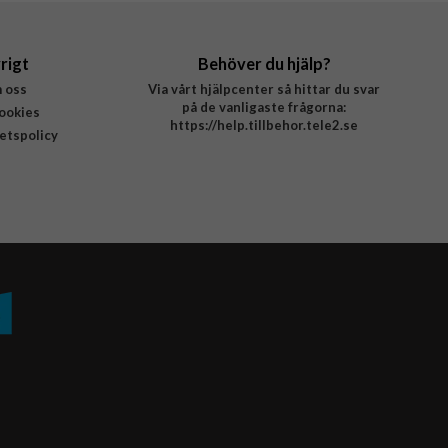
rigt
Behöver du hjälp?
 oss
Via vårt hjälpcenter så hittar du svar
på de vanligaste frågorna:
ookies
https://help.tillbehor.tele2.se
tetspolicy