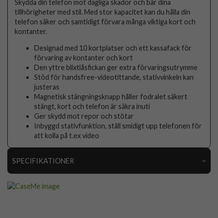
Skydda din telefon mot dagliga skador och bär dina
tillhörigheter med stil. Med stor kapacitet kan du hålla din
telefon säker och samtidigt förvara många viktiga kort och
kontanter.
Designad med 10 kortplatser och ett kassafack för
förvaring av kontanter och kort
Den yttre blixtlåsfickan ger extra förvaringsutrymme
Stöd för handsfree-videotittande, stativvinkeln kan
justeras
Magnetisk stängningsknapp håller fodralet säkert
stängt, kort och telefon är säkra inuti
Ger skydd mot repor och stötar
Inbyggd stativfunktion, ställ smidigt upp telefonen för
att kolla på t.ex video
SPECIFIKATIONER
Artikelnummer
100804
Passar till
Samsung Galaxy A15
Produkttyp
Fodral