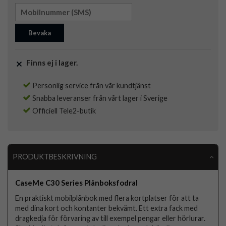
Bevaka
Finns ej i lager.
Personlig service från vår kundtjänst
Snabba leveranser från vårt lager i Sverige
Officiell Tele2-butik
PRODUKTBESKRIVNING
CaseMe C30 Series Plånboksfodral
En praktiskt mobilplånbok med flera kortplatser för att ta
med dina kort och kontanter bekvämt. Ett extra fack med
dragkedja för förvaring av till exempel pengar eller hörlurar.