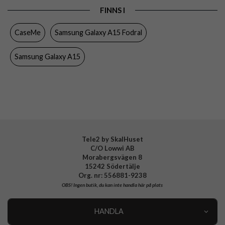
FINNS I
Egenskaper
Dragkedja, Handrem, Kortfack, Stativfunktion
CaseMe
Samsung Galaxy A15 Fodral
Färg
Brun
Material
Konstläder
Samsung Galaxy A15
Varumärke
CaseMe
Tele2 by SkalHuset
C/O Lowwi AB
Morabergsvägen 8
15242 Södertälje
Org. nr: 556881-9238
OBS!
Ingen butik, du kan inte handla här på plats
HANDLA