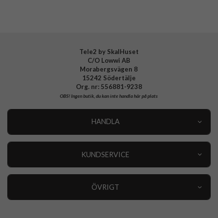
Tele2 by SkalHuset
C/O Lowwi AB
Morabergsvägen 8
15242 Södertälje
Org. nr: 556881-9238
OBS!
Ingen butik, du kan inte handla här på plats
HANDLA
Outlet
Nyheter
KUNDSERVICE
Varumärken
Kundservice
Specialkategorier
90 dagars öppet köp
ÖVRIGT
Köpevillkor
Om oss
Retur
Om cookies