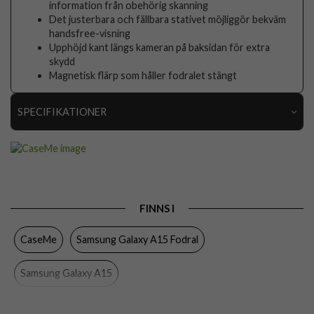
information från obehörig skanning
Det justerbara och fällbara stativet möjliggör bekväm
handsfree-visning
Upphöjd kant längs kameran på baksidan för extra
skydd
Magnetisk flärp som håller fodralet stängt
SPECIFIKATIONER
Artikelnummer
100789
Passar till
Samsung Galaxy A15
Produkttyp
Fodral
FINNS I
Egenskaper
Kortfack, RFID-skydd, Stativfunktion
CaseMe
Samsung Galaxy A15 Fodral
Färg
Röd
Material
Konstläder
Samsung Galaxy A15
Varumärke
CaseMe