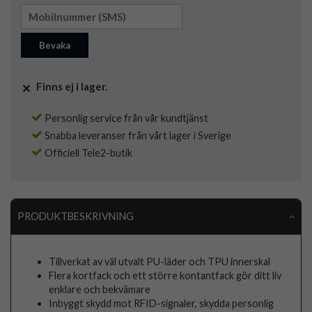
Bevaka
Finns ej i lager.
Personlig service från vår kundtjänst
Snabba leveranser från vårt lager i Sverige
Officiell Tele2-butik
PRODUKTBESKRIVNING
Tillverkat av väl utvalt PU-läder och TPU innerskal
Flera kortfack och ett större kontantfack gör ditt liv
enklare och bekvämare
Inbyggt skydd mot RFID-signaler, skydda personlig