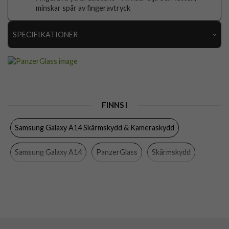
minskar spår av fingeravtryck
SPECIFIKATIONER
Artikelnummer
84566
Passar till
Samsung Galaxy A14
Produkttyp
Skärmskydd
FINNS I
Egenskaper
Case friendly
Samsung Galaxy A14 Skärmskydd & Kameraskydd
Färg
Genomskinlig
Material
Härdat glas
Samsung Galaxy A14
PanzerGlass
Skärmskydd
Varumärke
PanzerGlass
Samsung Galaxy
Mobiltillbehör
Tillverkarens art nr
7321
EAN
5711724073212