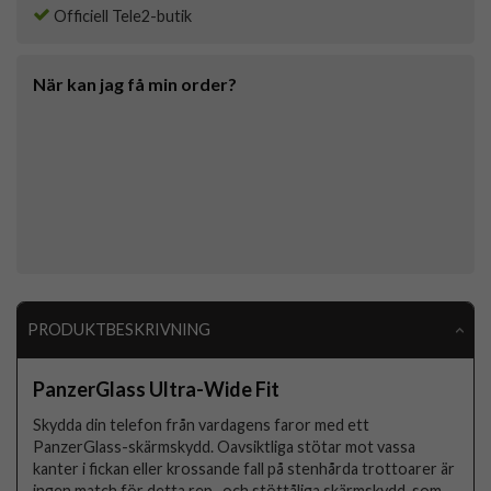
Officiell Tele2-butik
När kan jag få min order?
PRODUKTBESKRIVNING
PanzerGlass Ultra-Wide Fit
Skydda din telefon från vardagens faror med ett
PanzerGlass-skärmskydd. Oavsiktliga stötar mot vassa
kanter i fickan eller krossande fall på stenhårda trottoarer är
ingen match för detta rep- och stöttåliga skärmskydd, som