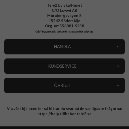
Tele2 by SkalHuset
C/O Lowwi AB
Morabergsvägen 8
15242 Södertälje
Org. nr: 556881-9238
OBS!
Ingen butik, du kan inte handla här på plats
HANDLA
Outlet
Nyheter
KUNDSERVICE
Varumärken
Kundservice
Specialkategorier
90 dagars öppet köp
ÖVRIGT
Köpevillkor
Om oss
Retur
Om cookies
Via vårt hjälpcenter så hittar du svar på de vanligaste frågorna:
Integritetspolicy
https://help.tillbehor.tele2.se