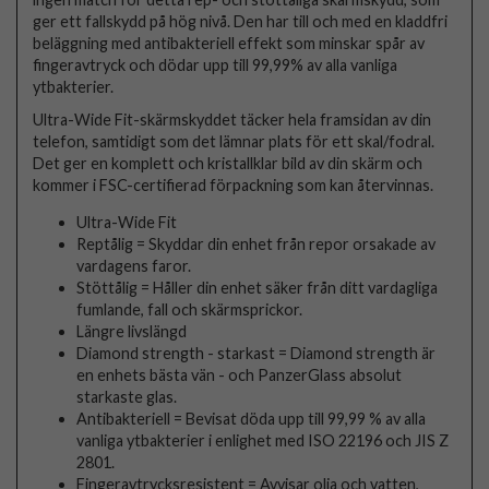
ger ett fallskydd på hög nivå. Den har till och med en kladdfri
beläggning med antibakteriell effekt som minskar spår av
fingeravtryck och dödar upp till 99,99% av alla vanliga
ytbakterier.
Ultra-Wide Fit-skärmskyddet täcker hela framsidan av din
telefon, samtidigt som det lämnar plats för ett skal/fodral.
Det ger en komplett och kristallklar bild av din skärm och
kommer i FSC-certifierad förpackning som kan återvinnas.
Ultra-Wide Fit
Reptålig = Skyddar din enhet från repor orsakade av
vardagens faror.
Stöttålig = Håller din enhet säker från ditt vardagliga
fumlande, fall och skärmsprickor.
Längre livslängd
Diamond strength - starkast = Diamond strength är
en enhets bästa vän - och PanzerGlass absolut
starkaste glas.
Antibakteriell = Bevisat döda upp till 99,99 % av alla
vanliga ytbakterier i enlighet med ISO 22196 och JIS Z
2801.
Fingeravtrycksresistent = Avvisar olja och vatten,