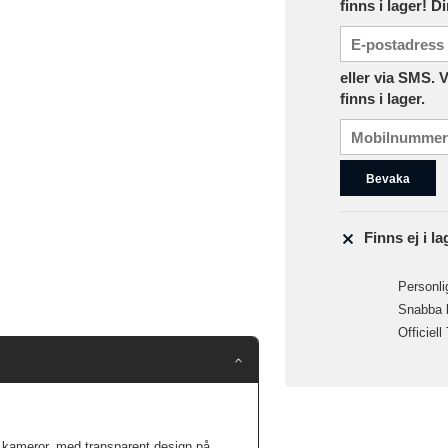
finns i lager! D
eller via SMS. 
finns i lager.
Bevaka
Finns ej i la
Personlig
Snabba le
Officiell
h kameror, med transparent design på