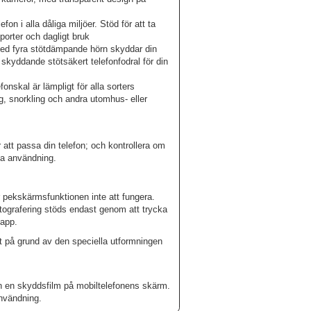
fon i alla dåliga miljöer. Stöd för att ta
porter och dagligt bruk
 med fyra stötdämpande hörn skyddar din
t skyddande stötsäkert telefonfodral för din
fonskal är lämpligt för alla sorters
ng, snorkling och andra utomhus- eller
r att passa din telefon; och kontrollera om
sta användning.
 pekskärmsfunktionen inte att fungera.
otografering stöds endast genom att trycka
napp.
et på grund av den speciella utformningen
n en skyddsfilm på mobiltelefonens skärm.
användning.