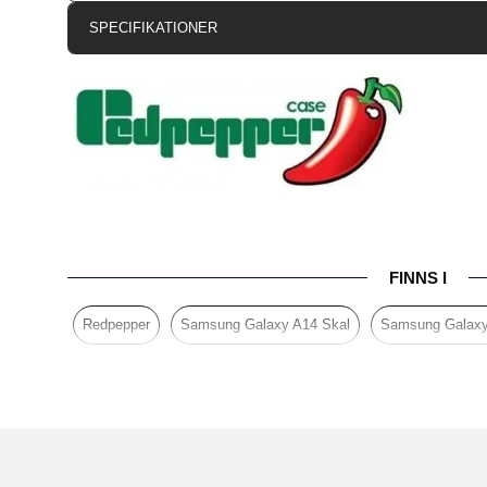
SPECIFIKATIONER
Artikelnummer
Passar till
Produkttyp
Egenskaper
Färg
Material
FINNS I
Varumärke
Redpepper
Samsung Galaxy A14 Skal
Samsung Galaxy