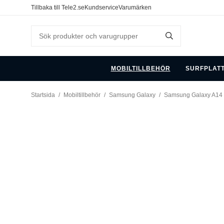
Tillbaka till Tele2.se
Kundservice
Varumärken
MOBILTILLBEHÖR
SURFPLAT
Startsida
/
Mobiltillbehör
/
Samsung Galaxy
/
Samsung Galaxy A14