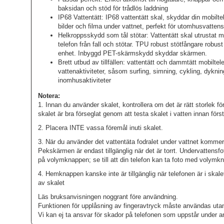
baksidan och stöd för trådlös laddning
IP68 Vattentätt: IP68 vattentätt skal, skyddar din mobiltele
bilder och filma under vattnet, perfekt för utomhusvattens
Helkroppsskydd som tål stötar: Vattentätt skal utrustat
telefon från fall och stötar. TPU robust stötfångare robus
enhet. Inbyggd PET-skärmskydd skyddar skärmen.
Brett utbud av tillfällen: vattentätt och dammtätt mobiltele
vattenaktiviteter, såsom surfing, simning, cykling, dykni
inomhusaktiviteter
Notera:
1. Innan du använder skalet, kontrollera om det är rätt storlek fö
skalet är bra förseglat genom att testa skalet i vatten innan för
2. Placera INTE vassa föremål inuti skalet.
3. När du använder det vattentäta fodralet under vattnet kommer
Pekskärmen är endast tillgänglig när det är torrt. Undervattensf
på volymknappen; se till att din telefon kan ta foto med volymk
4. Hemknappen kanske inte är tillgänglig när telefonen är i skal
av skalet
Läs bruksanvisningen noggrant före användning.
Funktionen för upplåsning av fingeravtryck måste användas uta
Vi kan ej ta ansvar för skador på telefonen som uppstår under 