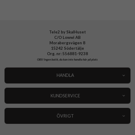
Tele2 by SkalHuset
C/O Lowwi AB
Morabergsvägen 8
15242 Södertälje
Org. nr: 556881-9238
OBS!
Ingen butik, du kan inte handla här på plats
HANDLA
Outlet
Nyheter
KUNDSERVICE
Varumärken
Kundservice
Specialkategorier
90 dagars öppet köp
ÖVRIGT
Köpevillkor
Om oss
Retur
Om cookies