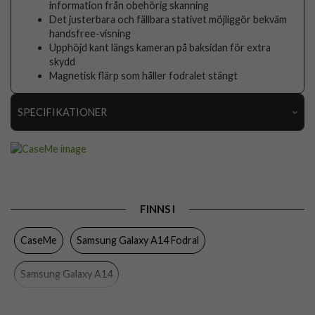
information från obehörig skanning
Det justerbara och fällbara stativet möjliggör bekväm
handsfree-visning
Upphöjd kant längs kameran på baksidan för extra
skydd
Magnetisk flärp som håller fodralet stängt
SPECIFIKATIONER
Artikelnummer
87106
Passar till
Samsung Galaxy A14
Produkttyp
Fodral
FINNS I
Egenskaper
Kortfack, RFID-skydd, Stativfunktion
CaseMe
Samsung Galaxy A14 Fodral
Färg
Röd
Material
Konstläder, Mjukplast (TPU)
Samsung Galaxy A14
Varumärke
CaseMe