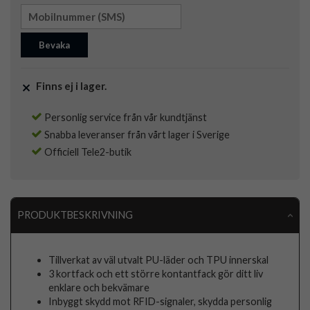
Bevaka
Finns ej i lager.
Personlig service från vår kundtjänst
Snabba leveranser från vårt lager i Sverige
Officiell Tele2-butik
PRODUKTBESKRIVNING
Tillverkat av väl utvalt PU-läder och TPU innerskal
3 kortfack och ett större kontantfack gör ditt liv
enklare och bekvämare
Inbyggt skydd mot RFID-signaler, skydda personlig