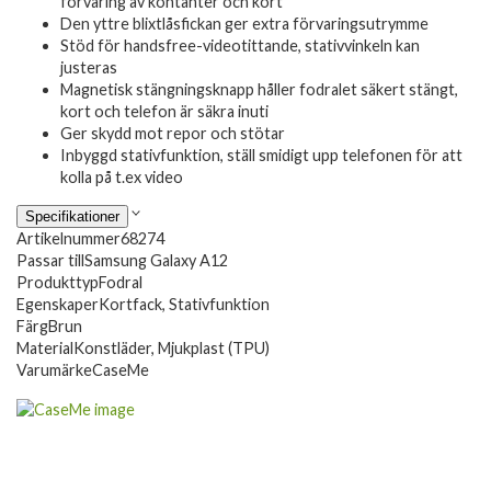
förvaring av kontanter och kort
Den yttre blixtlåsfickan ger extra förvaringsutrymme
Stöd för handsfree-videotittande, stativvinkeln kan
justeras
Magnetisk stängningsknapp håller fodralet säkert stängt,
kort och telefon är säkra inuti
Ger skydd mot repor och stötar
Inbyggd stativfunktion, ställ smidigt upp telefonen för att
kolla på t.ex video
Specifikationer
Artikelnummer
68274
Passar till
Samsung Galaxy A12
Produkttyp
Fodral
Egenskaper
Kortfack, Stativfunktion
Färg
Brun
Material
Konstläder, Mjukplast (TPU)
Varumärke
CaseMe