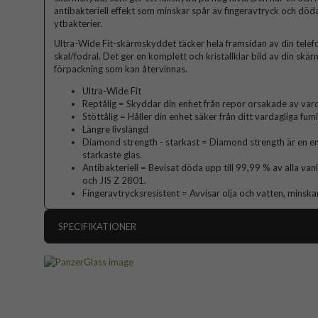
antibakteriell effekt som minskar spår av fingeravtryck och döda
ytbakterier.
Ultra-Wide Fit-skärmskyddet täcker hela framsidan av din telefo
skal/fodral. Det ger en komplett och kristallklar bild av din skä
förpackning som kan återvinnas.
Ultra-Wide Fit
Reptålig = Skyddar din enhet från repor orsakade av vard
Stöttålig = Håller din enhet säker från ditt vardagliga fum
Längre livslängd
Diamond strength - starkast = Diamond strength är en en
starkaste glas.
Antibakteriell = Bevisat döda upp till 99,99 % av alla va
och JIS Z 2801.
Fingeravtrycksresistent = Avvisar olja och vatten, minska
SPECIFIKATIONER
Artikelnummer
Passar till
Produkttyp