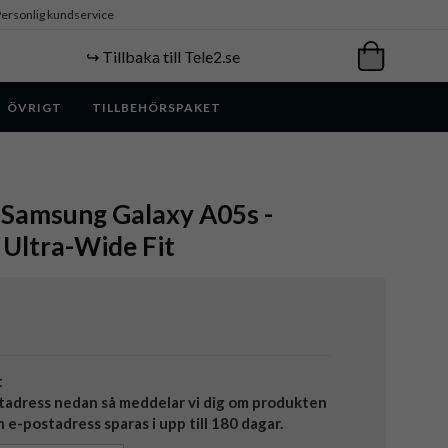
ersonlig kundservice
↪️ Tillbaka till Tele2.se
ÖVRIGT
TILLBEHÖRSPAKET
 Samsung Galaxy A05s -
Ultra-Wide Fit
t
tadress nedan så meddelar vi dig om produkten
in e-postadress sparas i upp till 180 dagar.