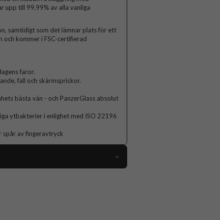
r upp till 99,99% av alla vanliga
n, samtidigt som det lämnar plats för ett
rm och kommer i FSC-certifierad
agens faror.
lande, fall och skärmsprickor.
hets bästa vän - och PanzerGlass absolut
nliga ytbakterier i enlighet med ISO 22196
r spår av fingeravtryck
100575
Samsung Galaxy A05s
Skärmskydd