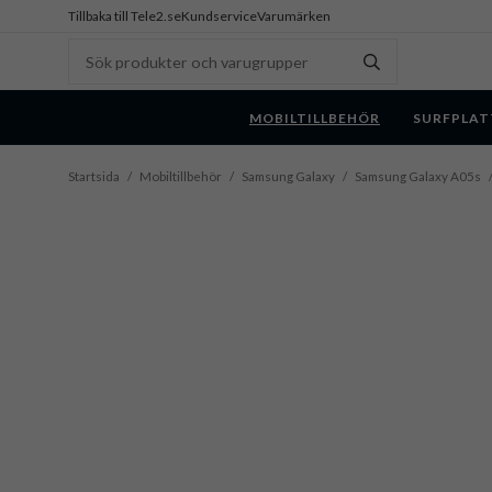
Tillbaka till Tele2.se
Kundservice
Varumärken
MOBILTILLBEHÖR
SURFPLAT
Startsida
/
Mobiltillbehör
/
Samsung Galaxy
/
Samsung Galaxy A05s