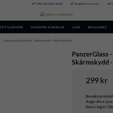
Officiell Tele2-butik
Snabba leveranser
P
TETILLBEHÖR
LADDARE & KABLAR
LJUD
BEGAGNAT
/
- Samsung Galaxy A05s - Skärmskydd - Ultra-Wide Fit
PanzerGlass -
Skärmskydd - 
299 kr
Bevaka produk
Ange din e-pos
finns i lager! D