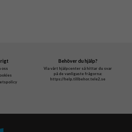
rigt
Behöver du hjälp?
 oss
Via vårt hjälpcenter så hittar du svar
på de vanligaste frågorna:
ookies
https://help.tillbehor.tele2.se
tetspolicy