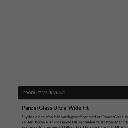
PRODUKTBESKRIVNING
PanzerGlass Ultra-Wide Fit
Skydda din telefon från vardagens faror med ett PanzerGlass-s
kanter i fickan eller krossande fall på stenhårda trottoarer är in
skärmskydd, som ger ett fallskydd på hög nivå. Den har till och