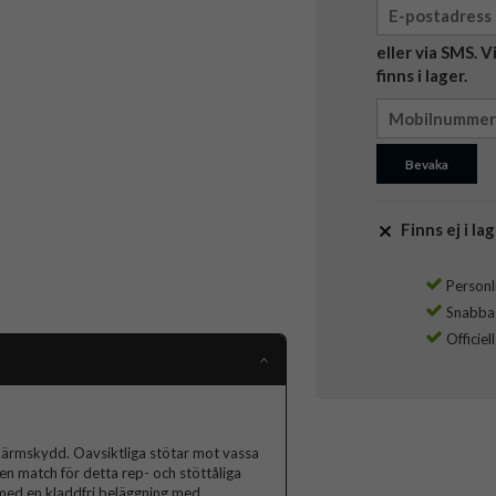
eller via SMS. 
finns i lager.
Bevaka
Finns ej i lag
Personli
Snabba l
Officiel
kärmskydd. Oavsiktliga stötar mot vassa
gen match för detta rep- och stöttåliga
 med en kladdfri beläggning med