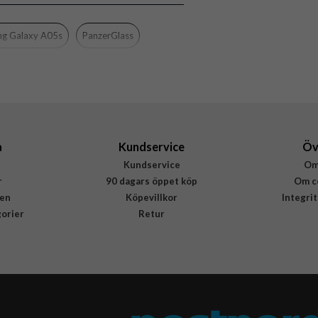
Case friendly
Genomskinlig
g Galaxy A05s
PanzerGlass
Härdat glas
PanzerGlass
7343
5711724073434
a
Kundservice
Öv
Kundservice
Om
r
90 dagars öppet köp
Om c
en
Köpevillkor
Integri
gorier
Retur