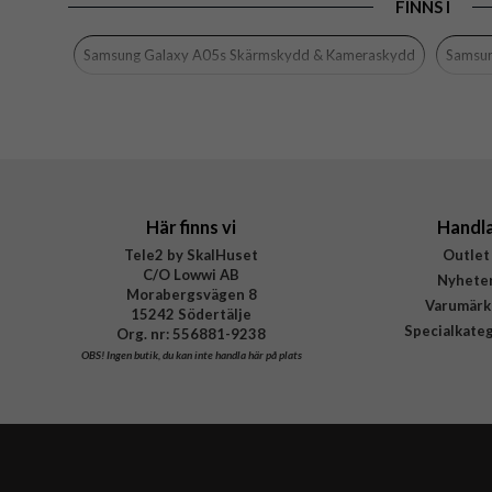
FINNS I
Egenskaper
Färg
Samsung Galaxy A05s Skärmskydd & Kameraskydd
Samsun
Material
Varumärke
Tillverkarens art nr
EAN
Här finns vi
Handl
Tele2 by SkalHuset
Outlet
C/O Lowwi AB
Nyhete
Morabergsvägen 8
Varumärk
15242 Södertälje
Specialkate
Org. nr: 556881-9238
OBS!
Ingen butik, du kan inte handla här på plats