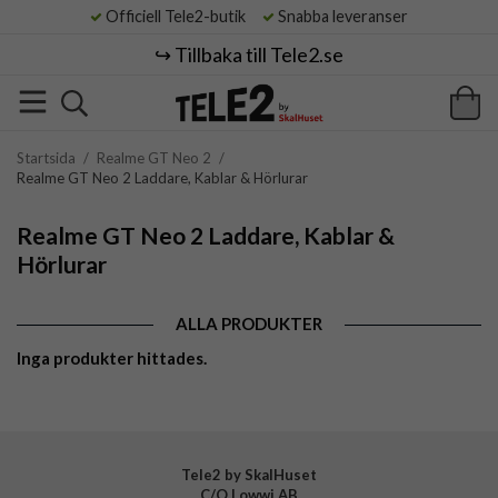
Officiell Tele2-butik
Snabba leveranser
↪️ Tillbaka till Tele2.se
Startsida
/
Realme GT Neo 2
/
Realme GT Neo 2 Laddare, Kablar & Hörlurar
Realme GT Neo 2 Laddare, Kablar &
Hörlurar
ALLA PRODUKTER
Inga produkter hittades.
Tele2 by SkalHuset
C/O Lowwi AB