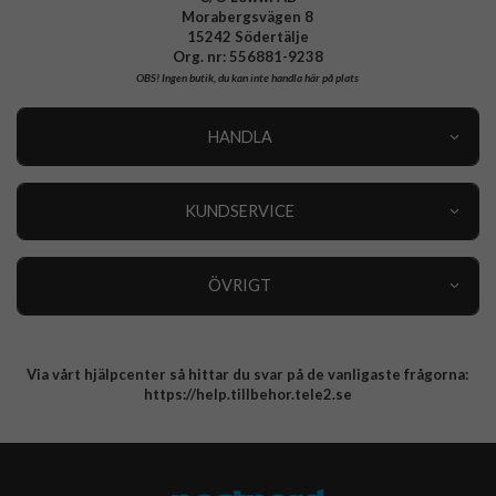
Morabergsvägen 8
15242 Södertälje
Org. nr: 556881-9238
OBS!
Ingen butik, du kan inte handla här på plats
HANDLA
Outlet
Nyheter
KUNDSERVICE
Varumärken
Kundservice
Specialkategorier
90 dagars öppet köp
ÖVRIGT
Köpevillkor
Om oss
Retur
Om cookies
Via vårt hjälpcenter så hittar du svar på de vanligaste frågorna:
Integritetspolicy
https://help.tillbehor.tele2.se