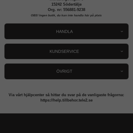
15242 Södertälje
Org. nr: 556881-9238
OBS!
Ingen butik, du kan inte handla här på plats
HANDLA
Outlet
Nyheter
KUNDSERVICE
Varumärken
Kundservice
Specialkategorier
90 dagars öppet köp
ÖVRIGT
Köpevillkor
Om oss
Retur
Om cookies
Via vårt hjälpcenter så hittar du svar på de vanligaste frågorna:
Integritetspolicy
https://help.tillbehor.tele2.se