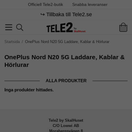
Officiell Tele2-butik
Snabba leveranser
↪️ Tillbaka till Tele2.se
Startsida
/
OnePlus Nord N20 5G Laddare, Kablar & Hörlurar
OnePlus Nord N20 5G Laddare, Kablar &
Hörlurar
ALLA PRODUKTER
Inga produkter hittades.
Tele2 by SkalHuset
C/O Lowwi AB
Morabergsvägen 8