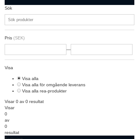
Sök
Pris
(SEK)
—
Visa
Visa alla
Visa alla för omgående leverans
Visa alla rea-produkter
Visar 0 av 0 resultat
Visar
0
av
0
resultat
Sortering