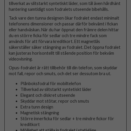
tillverkat av slitstarkt syntetiskt läder, som tål även hårdhänt
hantering samtidigt som fodralets utseende bibehålls.
Tack vare den tunna designen ökar fodralet endast minimalt
telefonens dimensioner och passar därför bekvämt i fickan
eller handväskan. När du har öppnat den främre delen hittar
du en större ficka för sedlar och tre mindre fack som
används för att förvara kreditkort. Ett magnetlås
säkerställer säker stängning av fodralet. Det öppna fodralet
kan justeras horisontellt till stående position för bekväm
videovisning.
Opus-fodralet är rätt tillbehör till din telefon, som skyddar
mot fall, repor och smuts, och det ser dessutom bra ut.
Plånboksfodral för mobiltelefon
Tillverkad av slitstarkt syntetiskt läder
Elegant och diskret utseende
Skyddar mot stötar, repor och smuts
Extra tunn design
Magnetisk stängning
Större innerficka för sedlar + tre mindre fickor för
kreditkort
Möjlighet att ställa in fodralet i stativläge