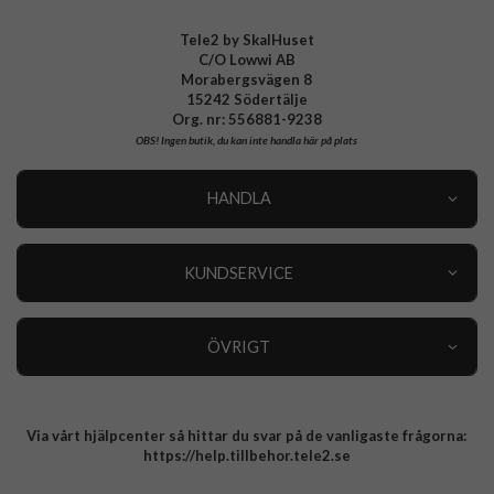
Tele2 by SkalHuset
C/O Lowwi AB
Morabergsvägen 8
15242 Södertälje
Org. nr: 556881-9238
OBS!
Ingen butik, du kan inte handla här på plats
HANDLA
Outlet
Nyheter
KUNDSERVICE
Varumärken
Kundservice
Specialkategorier
90 dagars öppet köp
ÖVRIGT
Köpevillkor
Om oss
Retur
Om cookies
Via vårt hjälpcenter så hittar du svar på de vanligaste frågorna:
Integritetspolicy
https://help.tillbehor.tele2.se