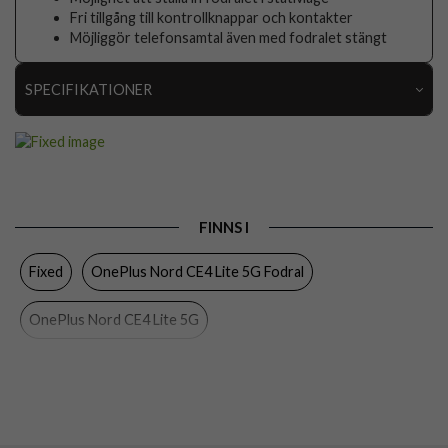
Fri tillgång till kontrollknappar och kontakter
Möjliggör telefonsamtal även med fodralet stängt
SPECIFIKATIONER
Artikelnummer
107050
Passar till
OnePlus Nord CE4 Lite 5G
Produkttyp
Fodral
FINNS I
Egenskaper
Kortfack, Stativfunktion
Fixed
OnePlus Nord CE4 Lite 5G Fodral
Färg
Svart
Material
Konstläder, Mjukplast (TPU)
OnePlus Nord CE4 Lite 5G
Varumärke
Fixed
Tillverkarens art nr
FIXOP3-1436-BK
EAN
8591680167845