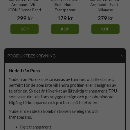
Armband - Vit -
Skal - Nude -
Armband - Svart -
ICON Silicone Band
Transparent
Milanese
299 kr
179 kr
379 kr
KÖP
KÖP
KÖP
PRODUKTBESKRIVNING
Nude från Puro
Nude från Puro karaktäriseras av tunnhet och flexibilitet,
perfekt för de som inte vill ändra profilen eller designen av
telefonen. Skalet är tillverkat av lättviktig transparent TPU
som visar din telefons snygga design och ger obehindrad
tillgång till knapparna och portarna på telefonen.
Nude är den ideala kombinationen av elegans och
transparans.
Helt transparent