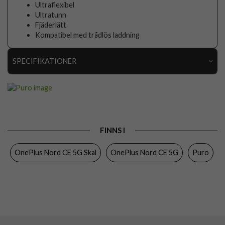
Ultraflexibel
Ultratunn
Fjäderlätt
Kompatibel med trådlös laddning
SPECIFIKATIONER
Artikelnummer
69129
Passar till
OnePlus Nord CE 5G
Produkttyp
Skal
FINNS I
Egenskaper
Trådlös laddning-kompatibel
OnePlus Nord CE 5G Skal
OnePlus Nord CE 5G
Puro
Färg
Genomskinlig
Material
Mjukplast (TPU)
Varumärke
Puro
Tillverkarens art nr
OPNORDCE03NUDETR
EAN
8033830306075