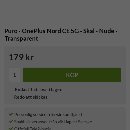
Puro - OnePlus Nord CE 5G - Skal - Nude -
Transparent
179 kr
KÖP
Endast
1
st. kvar i lager.
Redo att skickas
Personlig service från vår kundtjänst
Snabba leveranser från vårt lager i Sverige
Officiell Tele2-butik