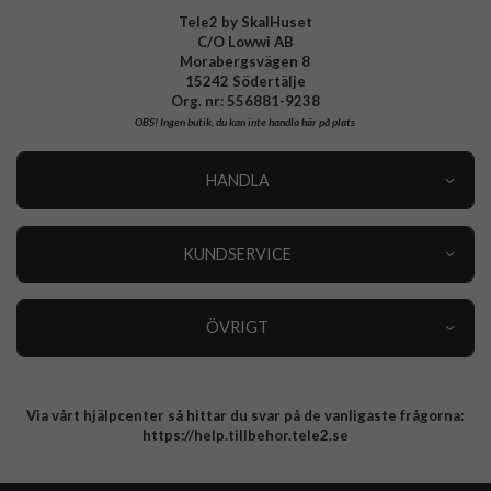
Tele2 by SkalHuset
C/O Lowwi AB
Morabergsvägen 8
15242 Södertälje
Org. nr: 556881-9238
OBS!
Ingen butik, du kan inte handla här på plats
HANDLA
Outlet
Nyheter
KUNDSERVICE
Varumärken
Kundservice
Specialkategorier
90 dagars öppet köp
ÖVRIGT
Köpevillkor
Om oss
Retur
Om cookies
Via vårt hjälpcenter så hittar du svar på de vanligaste frågorna:
Integritetspolicy
https://help.tillbehor.tele2.se