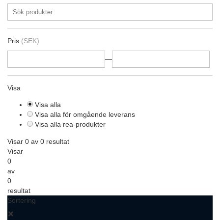
Pris
(SEK)
—
Visa
Visa alla
Visa alla för omgående leverans
Visa alla rea-produkter
Visar 0 av 0 resultat
Visar
0
av
0
resultat
Sortering