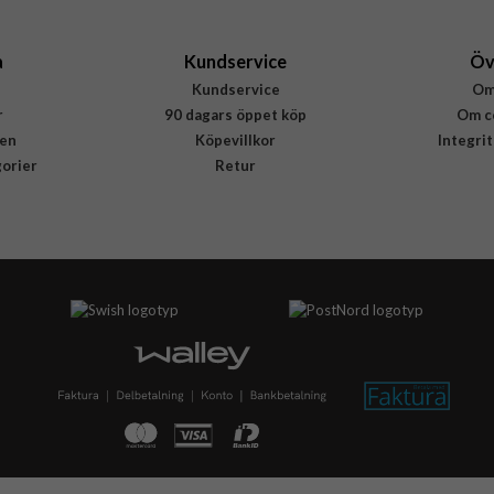
a
Kundservice
Öv
Kundservice
Om
r
90 dagars öppet köp
Om c
en
Köpevillkor
Integri
gorier
Retur