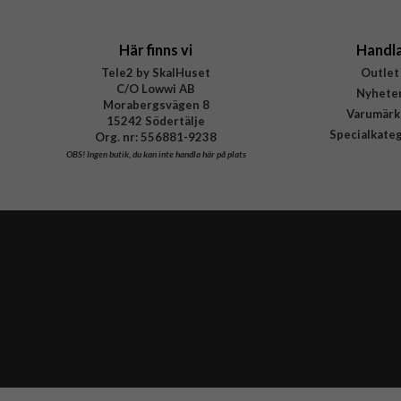
Här finns vi
Handl
Tele2 by SkalHuset
Outlet
C/O Lowwi AB
Nyhete
Morabergsvägen 8
Varumärk
15242 Södertälje
Specialkate
Org. nr: 556881-9238
OBS!
Ingen butik, du kan inte handla här på plats