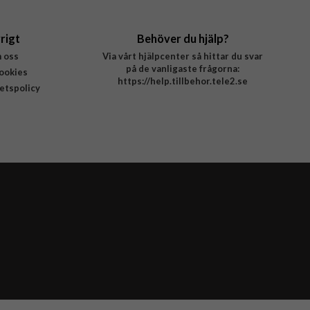
rigt
Behöver du hjälp?
 oss
Via vårt hjälpcenter så hittar du svar
på de vanligaste frågorna:
ookies
https://help.tillbehor.tele2.se
tetspolicy