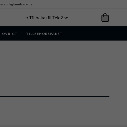
ersonlig kundservice
↪️ Tillbaka till Tele2.se
ÖVRIGT
TILLBEHÖRSPAKET