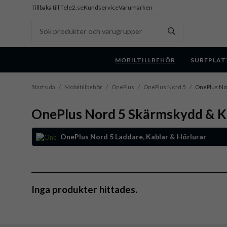
Tillbaka till Tele2.se
Kundservice
Varumärken
MOBILTILLBEHÖR
SURFPLAT
Startsida
/
Mobiltillbehör
/
OnePlus
/
OnePlus Nord 5
/
OnePlus No
OnePlus Nord 5 Skärmskydd & 
OnePlus Nord 5 Laddare, Kablar & Hörlurar
Inga produkter hittades.