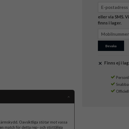
eller via SMS. 
finns i lager.
Bevaka
Finns ej i lag
Personli
Snabba l
Officiel
kärmskydd. Oavsiktliga stötar mot vassa
gen match för detta rep- och stöttåliga