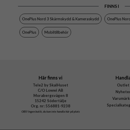
FINNS I
Egenskaper
Färg
OnePlus Nord 3 Skärmskydd & Kameraskydd
OnePlus Nor
Material
OnePlus
Mobiltillbehör
Varumärke
Tillverkarens art nr
EAN
Här finns vi
Handl
Tele2 by SkalHuset
Outlet
C/O Lowwi AB
Nyhete
Morabergsvägen 8
Varumärk
15242 Södertälje
Specialkate
Org. nr: 556881-9238
OBS!
Ingen butik, du kan inte handla här på plats