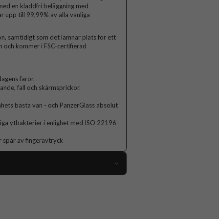
 med en kladdfri beläggning med
r upp till 99,99% av alla vanliga
n, samtidigt som det lämnar plats för ett
rm och kommer i FSC-certifierad
agens faror.
lande, fall och skärmsprickor.
hets bästa vän - och PanzerGlass absolut
nliga ytbakterier i enlighet med ISO 22196
r spår av fingeravtryck
89007
OnePlus Nord 3
Skärmskydd