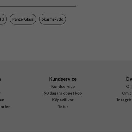
Case friendly
Genomskinlig
d 3
PanzerGlass
Skärmskydd
Härdat glas
PanzerGlass
7028
5711724070280
a
Kundservice
Öv
Kundservice
Om
r
90 dagars öppet köp
Om c
en
Köpevillkor
Integri
gorier
Retur