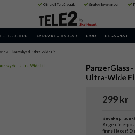
Officiell Tele2-butik
Snabba leveranser
P
TETILLBEHÖR
LADDARE & KABLAR
LJUD
BEGAGNAT
ord 3 - Skärmskydd - Ultra-Wide Fit
PanzerGlass -
Ultra-Wide Fi
299 kr
Bevaka produk
Ange din e-pos
finns i lager! D