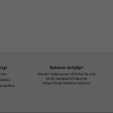
rigt
Behöver du hjälp?
 oss
Via vårt hjälpcenter så hittar du svar
på de vanligaste frågorna:
ookies
https://help.tillbehor.tele2.se
tetspolicy