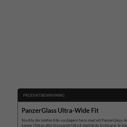
PRODUKTBESKRIVNING
PanzerGlass Ultra-Wide Fit
Skydda din telefon från vardagens faror med ett PanzerGlass-s
kanter i fickan eller krossande fall på stenhårda trottoarer är in