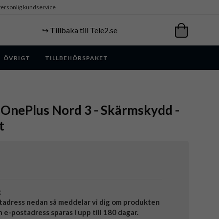
ersonlig kundservice
↪️ Tillbaka till Tele2.se
ÖVRIGT
TILLBEHÖRSPAKET
 OnePlus Nord 3 - Skärmskydd -
t
t
tadress nedan så meddelar vi dig om produkten
in e-postadress sparas i upp till 180 dagar.