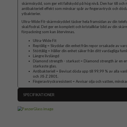
skärmskydd, som ger ett fallskydd på hög nivå. Den har till och
antibakteriell effekt som minskar spår av fingeravtryck och döda
ytbakterier.
Ultra-Wide Fit-skärmskyddet täcker hela framsidan av din telefo
skal/fodral. Det ger en komplett och kristallklar bild av din skä
förpackning som kan återvinnas.
Ultra-Wide Fit
Reptålig = Skyddar din enhet från repor orsakade av vard
Stöttålig = Håller din enhet säker från ditt vardagliga fum
Längre livslängd
Diamond strength - starkast = Diamond strength är en en
starkaste glas.
Antibakteriell = Bevisat döda upp till 99,99 % av alla va
och JIS Z 2801.
Fingeravtrycksresistent = Avvisar olja och vatten, minska
SPECIFIKATIONER
Artikelnummer
Passar till
Produkttyp