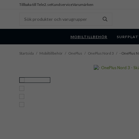
Tillbaka till Tele2.se
Kundservice
Varumärken
MOBILTILLBEHÖR
SURFPLAT
Startsida
/
Mobiltillbehör
/
OnePlus
/
OnePlus Nord 3
/
- OnePlus N