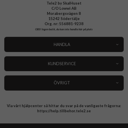
Tele2 by SkalHuset
C/O Lowwi AB
Morabergsvägen 8
15242 Södertälje
Org. nr: 556881-9238
OBS!
Ingen butik, du kan inte handla här på plats
HANDLA
Outlet
Nyheter
KUNDSERVICE
Varumärken
Kundservice
Specialkategorier
90 dagars öppet köp
ÖVRIGT
Köpevillkor
Om oss
Retur
Om cookies
Via vårt hjälpcenter så hittar du svar på de vanligaste frågorna:
Integritetspolicy
https://help.tillbehor.tele2.se