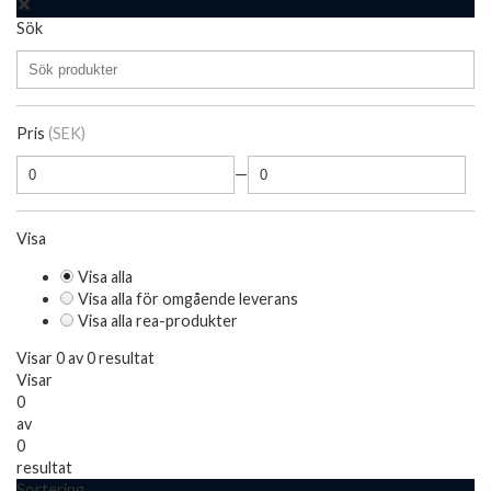
Sök
Pris
(SEK)
—
Visa
Visa alla
Visa alla för omgående leverans
Visa alla rea-produkter
Visar 0 av 0 resultat
Visar
0
av
0
resultat
Sortering