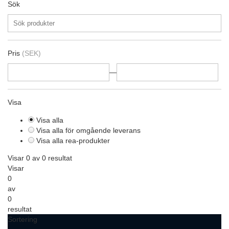
Sök
Pris
(SEK)
—
Visa
Visa alla
Visa alla för omgående leverans
Visa alla rea-produkter
Visar 0 av 0 resultat
Visar
0
av
0
resultat
Sortering