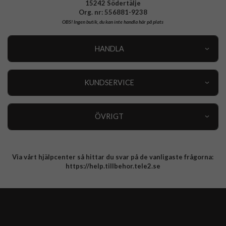
15242 Södertälje
Org. nr: 556881-9238
OBS!
Ingen butik, du kan inte handla här på plats
HANDLA
Outlet
Nyheter
KUNDSERVICE
Varumärken
Kundservice
Specialkategorier
90 dagars öppet köp
ÖVRIGT
Köpevillkor
Om oss
Retur
Om cookies
Via vårt hjälpcenter så hittar du svar på de vanligaste frågorna:
Integritetspolicy
https://help.tillbehor.tele2.se