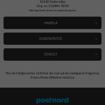
15242 Södertälje
Org. nr: 556881-9238
OBS!
Ingen butik, du kan inte handla här på plats
HANDLA
Outlet
Nyheter
KUNDSERVICE
Varumärken
Kundservice
Specialkategorier
90 dagars öppet köp
ÖVRIGT
Köpevillkor
Om oss
Retur
Om cookies
Via vårt hjälpcenter så hittar du svar på de vanligaste frågorna:
Integritetspolicy
https://help.tillbehor.tele2.se