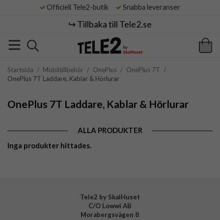
Officiell Tele2-butik
Snabba leveranser
↪️ Tillbaka till Tele2.se
Startsida
/
Mobiltillbehör
/
OnePlus
/
OnePlus 7T
/
OnePlus 7T Laddare, Kablar & Hörlurar
OnePlus 7T Laddare, Kablar & Hörlurar
ALLA PRODUKTER
Inga produkter hittades.
Tele2 by SkalHuset
C/O Lowwi AB
Morabergsvägen 8