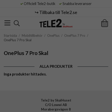
Officiell Tele2-butik
Snabba leveranser
↪️ Tillbaka till Tele2.se
Startsida
/
Mobiltillbehör
/
OnePlus
/
OnePlus 7 Pro
/
OnePlus 7 Pro Skal
OnePlus 7 Pro Skal
ALLA PRODUKTER
Inga produkter hittades.
Tele2 by SkalHuset
C/O Lowwi AB
Morabergsvägen 8