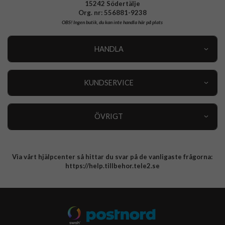
15242 Södertälje
Org. nr: 556881-9238
OBS!
Ingen butik, du kan inte handla här på plats
HANDLA
Outlet
Nyheter
KUNDSERVICE
Varumärken
Kundservice
Specialkategorier
90 dagars öppet köp
ÖVRIGT
Köpevillkor
Om oss
Retur
Om cookies
Via vårt hjälpcenter så hittar du svar på de vanligaste frågorna:
Integritetspolicy
https://help.tillbehor.tele2.se