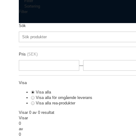
Filter
Sortering
Filter
Sök
Pris
(SEK)
—
Visa
Visa alla
Visa alla för omgående leverans
Visa alla rea-produkter
Visar 0 av 0 resultat
Visar
0
av
0