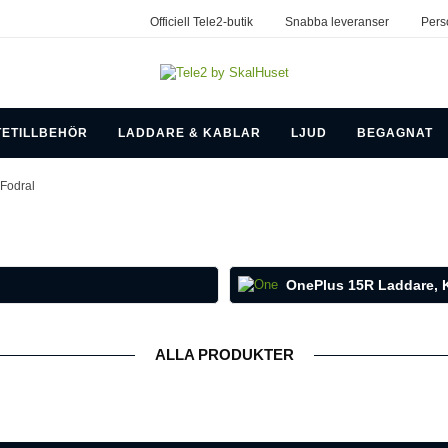
Officiell Tele2-butik
Snabba leveranser
Pers
TETILLBEHÖR
LADDARE & KABLAR
LJUD
BEGAGNAT
Fodral
OnePlus 15R Laddare, K
ALLA PRODUKTER