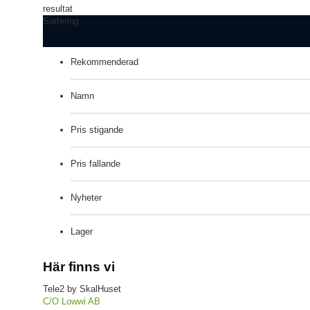
resultat
Sortering
Rekommenderad
Namn
Pris stigande
Pris fallande
Nyheter
Lager
Här finns vi
Tele2 by SkalHuset
C/O Lowwi AB