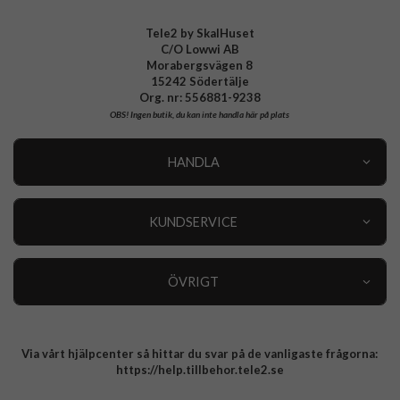
Tele2 by SkalHuset
C/O Lowwi AB
Morabergsvägen 8
15242 Södertälje
Org. nr: 556881-9238
OBS!
Ingen butik, du kan inte handla här på plats
HANDLA
Outlet
Nyheter
KUNDSERVICE
Varumärken
Kundservice
Specialkategorier
90 dagars öppet köp
ÖVRIGT
Köpevillkor
Om oss
Retur
Om cookies
Via vårt hjälpcenter så hittar du svar på de vanligaste frågorna:
Integritetspolicy
https://help.tillbehor.tele2.se