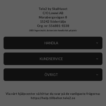
Tele2 by SkalHuset
C/O Lowwi AB
Morabergsvägen 8
15242 Södertälje
Org. nr: 556881-9238
OBS!
Ingen butik, du kan inte handla här på plats
HANDLA
Outlet
Nyheter
KUNDSERVICE
Varumärken
Kundservice
Specialkategorier
90 dagars öppet köp
ÖVRIGT
Köpevillkor
Om oss
Retur
Om cookies
Via vårt hjälpcenter så hittar du svar på de vanligaste frågorna:
Integritetspolicy
https://help.tillbehor.tele2.se